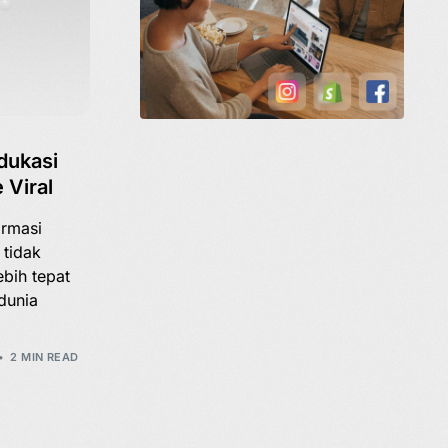
dukasi
 Viral
ormasi
, tidak
bih tepat
dunia
2 MIN READ