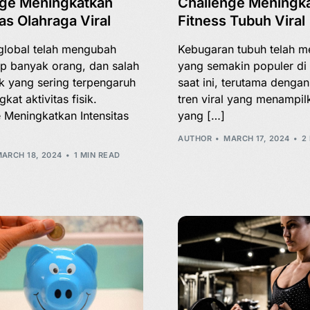
nge Meningkatkan
Challenge Meningk
tas Olahraga Viral
Fitness Tubuh Viral
global telah mengubah
Kebugaran tubuh telah me
p banyak orang, dan salah
yang semakin populer di e
k yang sering terpengaruh
saat ini, terutama denga
gkat aktivitas fisik.
tren viral yang menampil
 Meningkatkan Intensitas
yang […]
AUTHOR
MARCH 17, 2024
2
ARCH 18, 2024
1 MIN READ