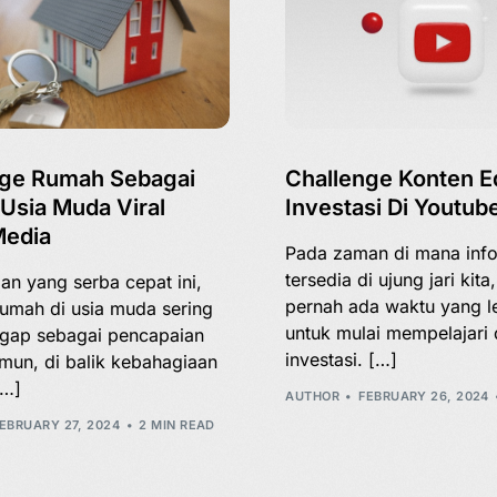
nge Rumah Sebagai
Challenge Konten E
 Usia Muda Viral
Investasi Di Youtube
Media
Pada zaman di mana inf
tersedia di ujung jari kita
n yang serba cepat ini,
pernah ada waktu yang le
rumah di usia muda sering
untuk mulai mempelajari 
ggap sebagai pencapaian
investasi. […]
mun, di balik kebahagiaan
[…]
AUTHOR
FEBRUARY 26, 2024
EBRUARY 27, 2024
2 MIN READ