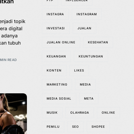
atkan
FYP
INFLUENCER
INSTAGRA
INSTAGRAM
njadi topik
ra digital
INVESTASI
JUALAN
n adanya
kan tubuh
JUALAN ONLINE
KESEHATAN
KEUANGAN
KEUNTUNGAN
 MIN READ
KONTEN
LIKES
MARKETING
MEDIA
MEDIA SOSIAL
META
MUSIK
OLAHRAGA
ONLINE
PEMILU
SEO
SHOPEE