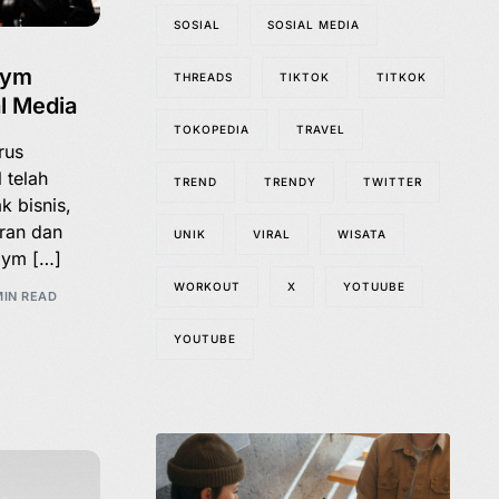
SOSIAL
SOSIAL MEDIA
Gym
THREADS
TIKTOK
TITKOK
al Media
TOKOPEDIA
TRAVEL
rus
 telah
TREND
TRENDY
TWITTER
k bisnis,
aran dan
UNIK
VIRAL
WISATA
Gym […]
WORKOUT
X
YOTUUBE
MIN READ
YOUTUBE