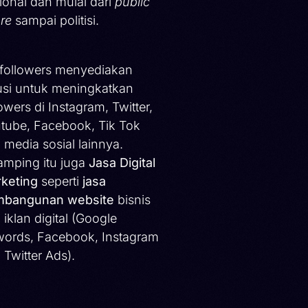
ional dan mulai dari
public
ure
sampai politisi.
ifollowers menyediakan
usi untuk meningkatkan
lowers di Instagram, Twitter,
tube, Facebook, Tik Tok
 media sosial lainnya.
amping itu juga
Jasa Digital
keting
seperti
jasa
bangunan website
bisnis
 iklan digital (Google
ords, Facebook, Instagram
 Twitter Ads).