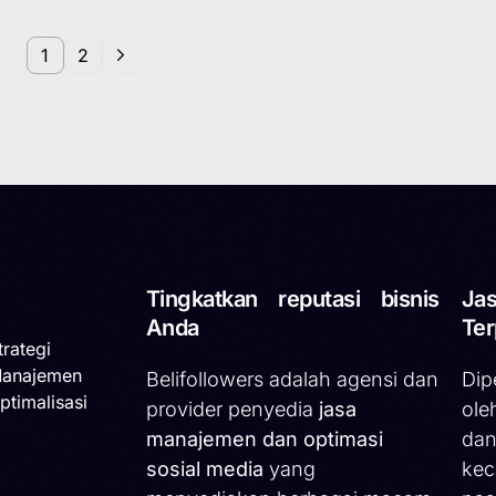
1
2
Tingkatkan reputasi bisnis
Jas
Anda
Ter
trategi
Manajemen
Belifollowers adalah agensi dan
Dip
ptimalisasi
provider penyedia
jasa
ole
manajemen dan optimasi
dan
sosial media
yang
kec