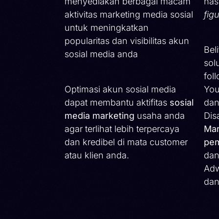
menyediakan berbagai macam
nas
aktivitas marketing media sosial
fig
untuk meningkatkan
popularitas dan visibilitas akun
Bel
sosial media anda
sol
fol
Optimasi akun sosial media
You
dapat membantu aktifitas
sosial
dan
media marketing
usaha anda
Dis
agar terlihat lebih terpercaya
Mar
dan kredibel di mata customer
pem
atau klien anda.
dan
Adw
dan