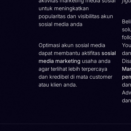
aktivitas marketing media sosial
fig
untuk meningkatkan
popularitas dan visibilitas akun
Bel
sosial media anda
sol
fol
Optimasi akun sosial media
You
dapat membantu aktifitas
sosial
dan
media marketing
usaha anda
Dis
agar terlihat lebih terpercaya
Mar
dan kredibel di mata customer
pem
atau klien anda.
dan
Adw
dan