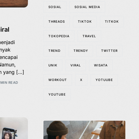
SOSIAL
SOSIAL MEDIA
THREADS
TIKTOK
TITKOK
iral
TOKOPEDIA
TRAVEL
menjadi
anyak
TREND
TRENDY
TWITTER
encapai
 Namun,
UNIK
VIRAL
WISATA
n yang […]
WORKOUT
X
YOTUUBE
 MIN READ
YOUTUBE