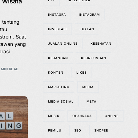
g Wisata
FYP
INFLUENCER
INSTAGRA
INSTAGRAM
a tentang
atau
INVESTASI
JUALAN
strem. Saat
atawan yang
JUALAN ONLINE
KESEHATAN
orasi
KEUANGAN
KEUNTUNGAN
 MIN READ
KONTEN
LIKES
MARKETING
MEDIA
MEDIA SOSIAL
META
MUSIK
OLAHRAGA
ONLINE
PEMILU
SEO
SHOPEE