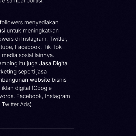
ure
sampai politisi.
ifollowers menyediakan
usi untuk meningkatkan
lowers di Instagram, Twitter,
tube, Facebook, Tik Tok
 media sosial lainnya.
amping itu juga
Jasa Digital
keting
seperti
jasa
bangunan website
bisnis
 iklan digital (Google
ords, Facebook, Instagram
 Twitter Ads).