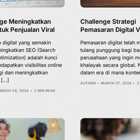
nge Meningkatkan
Challenge Strategi
uk Penjualan Viral
Pemasaran Digital V
 digital yang semakin
Pemasaran digital telah 
ningkatkan SEO (Search
tulang punggung bagi b
timization) adalah kunci
perusahaan yang ingin m
dapatkan visibilitas online
khalayak secara global.
gi dan meningkatkan
dalam era di mana konte
 […]
AUTHOR
MARCH 27, 2024
2
ARCH 28, 2024
2 MIN READ