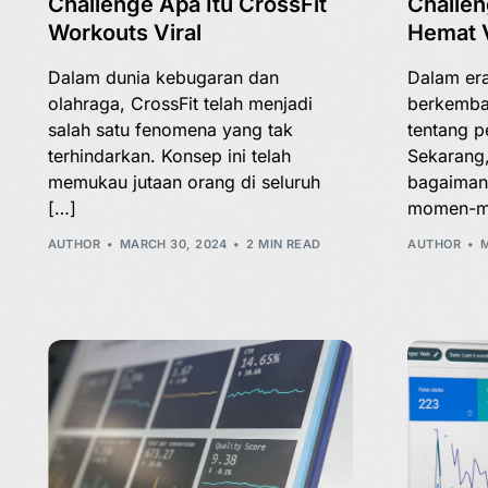
Challenge Apa Itu CrossFit
Challen
Workouts Viral
Hemat V
Dalam dunia kebugaran dan
Dalam era
olahraga, CrossFit telah menjadi
berkemban
salah satu fenomena yang tak
tentang p
terhindarkan. Konsep ini telah
Sekarang,
memukau jutaan orang di seluruh
bagaiman
[…]
momen-m
AUTHOR
MARCH 30, 2024
2 MIN READ
AUTHOR
M