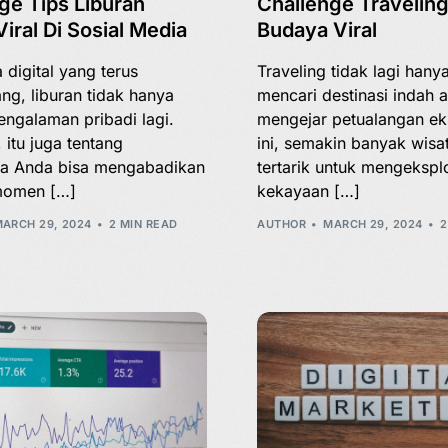
ge Tips Liburan
Challenge Travelin
iral Di Sosial Media
Budaya Viral
 digital yang terus
Traveling tidak lagi hany
g, liburan tidak hanya
mencari destinasi indah 
engalaman pribadi lagi.
mengejar petualangan ek
 itu juga tentang
ini, semakin banyak wis
a Anda bisa mengabadikan
tertarik untuk mengekspl
omen […]
kekayaan […]
ARCH 29, 2024
2 MIN READ
AUTHOR
MARCH 29, 2024
2