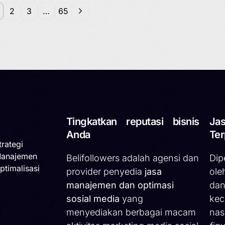
2
3
…
65
Tingkatkan reputasi bisnis
Jas
Anda
Ter
trategi
Manajemen
Belifollowers adalah agensi dan
Dip
ptimalisasi
provider penyedia
jasa
ole
manajemen dan optimasi
dan
sosial media
yang
kec
menyediakan berbagai macam
nas