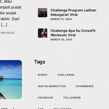
t, atau
enjadi pusat
Challenge Program Latihan
ia sosial
Kebugaran Viral
akhir. Dari
MARCH 31, 2024
 […]
Challenge Apa Itu CrossFit
 MIN READ
Workouts Viral
MARCH 30, 2024
Tags
BISNIS
CHALLENGE
DIGITALMARKETING
ECOMMERCE
FACEBOOK
FOLLOWERS