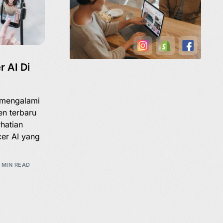
r AI Di
s mengalami
en terbaru
hatian
cer AI yang
 MIN READ