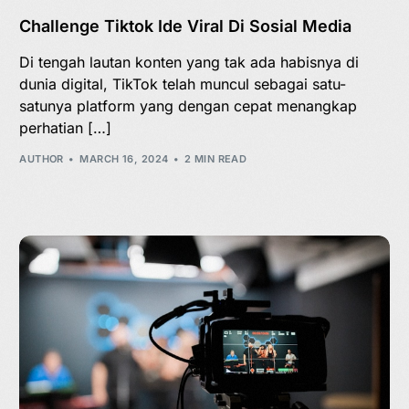
Challenge Tiktok Ide Viral Di Sosial Media
Di tengah lautan konten yang tak ada habisnya di
dunia digital, TikTok telah muncul sebagai satu-
satunya platform yang dengan cepat menangkap
perhatian […]
AUTHOR
MARCH 16, 2024
2 MIN READ