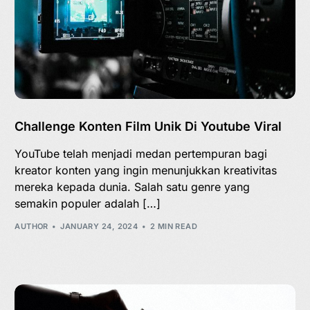
Challenge Konten Film Unik Di Youtube Viral
YouTube telah menjadi medan pertempuran bagi
kreator konten yang ingin menunjukkan kreativitas
mereka kepada dunia. Salah satu genre yang
semakin populer adalah […]
AUTHOR
JANUARY 24, 2024
2 MIN READ