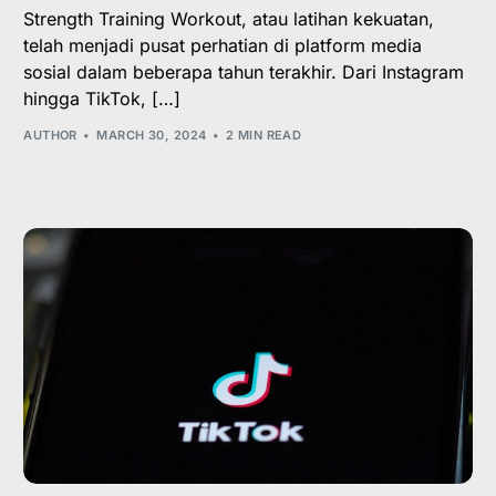
Strength Training Workout, atau latihan kekuatan,
telah menjadi pusat perhatian di platform media
sosial dalam beberapa tahun terakhir. Dari Instagram
hingga TikTok, […]
AUTHOR
MARCH 30, 2024
2 MIN READ