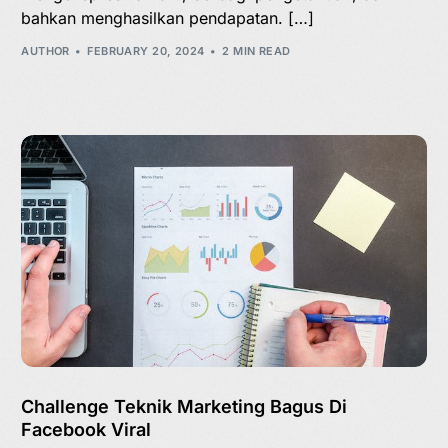
bahkan menghasilkan pendapatan. […]
AUTHOR
FEBRUARY 20, 2024
2 MIN READ
Challenge Teknik Marketing Bagus Di
Facebook Viral