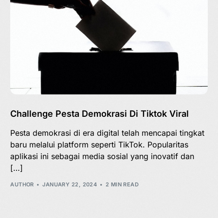
Challenge Pesta Demokrasi Di Tiktok Viral
Pesta demokrasi di era digital telah mencapai tingkat
baru melalui platform seperti TikTok. Popularitas
aplikasi ini sebagai media sosial yang inovatif dan
[…]
AUTHOR
JANUARY 22, 2024
2 MIN READ