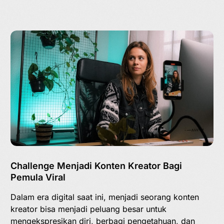
Challenge Menjadi Konten Kreator Bagi
Pemula Viral
Dalam era digital saat ini, menjadi seorang konten
kreator bisa menjadi peluang besar untuk
mengekspresikan diri, berbagi pengetahuan, dan