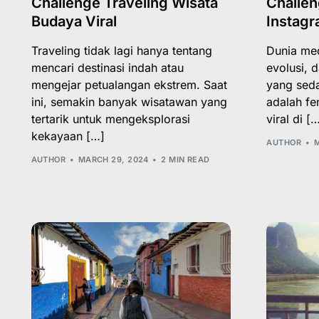
Challenge Traveling Wisata
Challen
Budaya Viral
Instagr
Traveling tidak lagi hanya tentang
Dunia med
mencari destinasi indah atau
evolusi, d
mengejar petualangan ekstrem. Saat
yang sed
ini, semakin banyak wisatawan yang
adalah fe
tertarik untuk mengeksplorasi
viral di [
kekayaan […]
AUTHOR
M
AUTHOR
MARCH 29, 2024
2 MIN READ