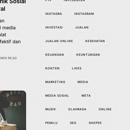
ik Sosial
FYP
INFLUENCER
al
INSTAGRA
INSTAGRAM
ian
l media
INVESTASI
JUALAN
lat
ektif dan
JUALAN ONLINE
KESEHATAN
KEUANGAN
KEUNTUNGAN
 MIN READ
KONTEN
LIKES
MARKETING
MEDIA
MEDIA SOSIAL
META
MUSIK
OLAHRAGA
ONLINE
PEMILU
SEO
SHOPEE