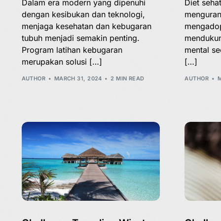
Dalam era modern yang dipenuhi
Diet seha
dengan kesibukan dan teknologi,
mengurang
menjaga kesehatan dan kebugaran
mengadop
tubuh menjadi semakin penting.
mendukun
Program latihan kebugaran
mental se
merupakan solusi […]
[…]
AUTHOR
MARCH 31, 2024
2 MIN READ
AUTHOR
M