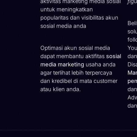
aktivitas marketing media sosial
fig
untuk meningkatkan
popularitas dan visibilitas akun
Bel
sosial media anda
sol
fol
Optimasi akun sosial media
You
dapat membantu aktifitas
sosial
dan
media marketing
usaha anda
Dis
agar terlihat lebih terpercaya
Mar
dan kredibel di mata customer
pem
atau klien anda.
dan
Adw
dan