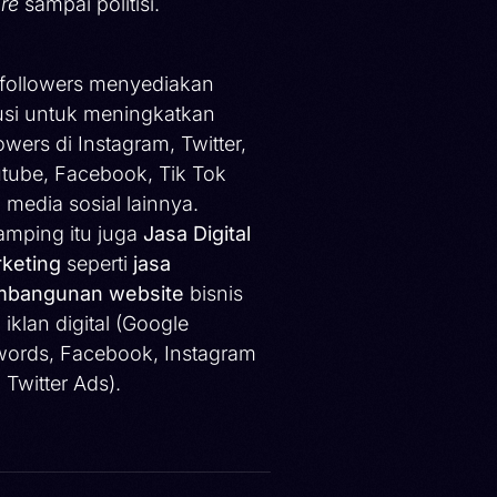
ure
sampai politisi.
ifollowers menyediakan
usi untuk meningkatkan
lowers di Instagram, Twitter,
tube, Facebook, Tik Tok
 media sosial lainnya.
amping itu juga
Jasa Digital
keting
seperti
jasa
bangunan website
bisnis
 iklan digital (Google
ords, Facebook, Instagram
 Twitter Ads).