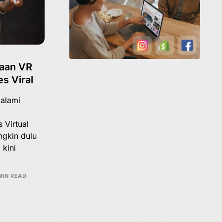
aan VR
s Viral
alami
 Virtual
ngkin dulu
 kini
MIN READ