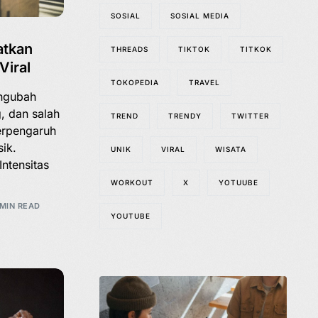
SOSIAL
SOSIAL MEDIA
atkan
THREADS
TIKTOK
TITKOK
Viral
TOKOPEDIA
TRAVEL
engubah
, dan salah
TREND
TRENDY
TWITTER
erpengaruh
sik.
UNIK
VIRAL
WISATA
ntensitas
WORKOUT
X
YOTUUBE
 MIN READ
YOUTUBE