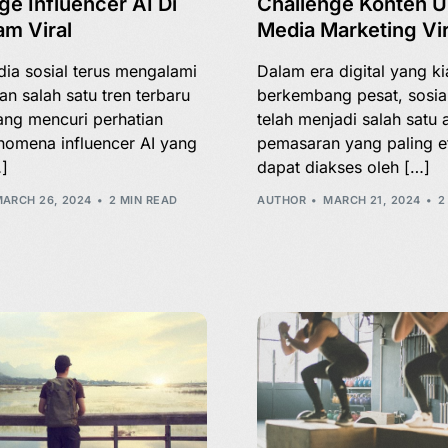
ge Influencer AI Di
Challenge Konten Un
am Viral
Media Marketing Vir
ia sosial terus mengalami
Dalam era digital yang k
an salah satu tren terbaru
berkembang pesat, sosia
ang mencuri perhatian
telah menjadi salah satu a
nomena influencer AI yang
pemasaran yang paling ef
…]
dapat diakses oleh […]
ARCH 26, 2024
2 MIN READ
AUTHOR
MARCH 21, 2024
2