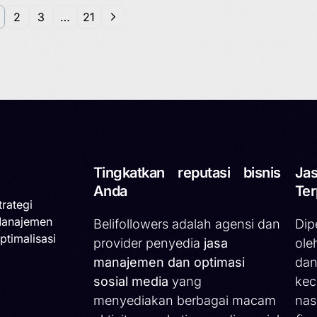
2
3
…
21
Tingkatkan reputasi bisnis
Jas
Anda
Ter
trategi
Manajemen
Belifollowers adalah agensi dan
Dip
ptimalisasi
provider penyedia
jasa
ole
manajemen dan optimasi
dan
sosial media
yang
kec
menyediakan berbagai macam
nas