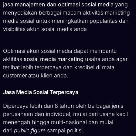
jasa manajemen dan optimasi sosial media
yang
menyediakan berbagai macam aktivitas marketing
media sosial untuk meningkatkan popularitas dan
visibilitas akun sosial media anda
Optimasi akun sosial media dapat membantu
aktifitas
sosial media marketing
usaha anda agar
terlihat lebih terpercaya dan kredibel di mata
customer atau klien anda.
Jasa Media Sosial Terpercaya
Dipercaya lebih dari 8 tahun oleh berbagai jenis
perusahaan dan individual, mulai dari usaha kecil
menengah hingga multi-nasional dan mulai
dari
public figure
sampai politisi.