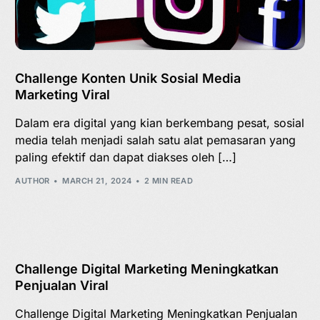
Challenge Konten Unik Sosial Media
Marketing Viral
Dalam era digital yang kian berkembang pesat, sosial
media telah menjadi salah satu alat pemasaran yang
paling efektif dan dapat diakses oleh […]
AUTHOR
MARCH 21, 2024
2 MIN READ
Challenge Digital Marketing Meningkatkan
Penjualan Viral
Challenge Digital Marketing Meningkatkan Penjualan