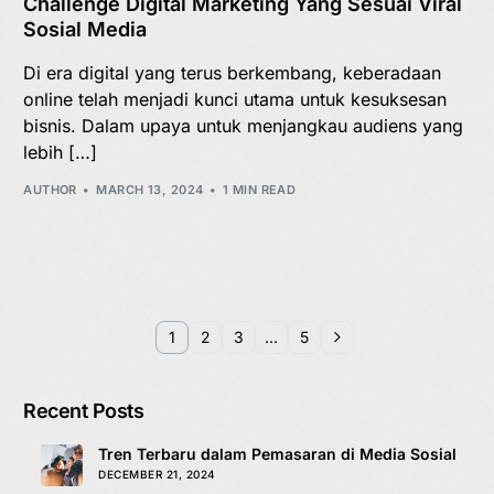
Challenge Digital Marketing Yang Sesuai Viral
Sosial Media
Di era digital yang terus berkembang, keberadaan
online telah menjadi kunci utama untuk kesuksesan
bisnis. Dalam upaya untuk menjangkau audiens yang
lebih […]
AUTHOR
MARCH 13, 2024
1 MIN READ
1
2
3
…
5
Recent Posts
Tren Terbaru dalam Pemasaran di Media Sosial
DECEMBER 21, 2024