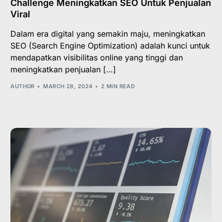
Challenge Meningkatkan SEO Untuk Penjualan
Viral
Dalam era digital yang semakin maju, meningkatkan
SEO (Search Engine Optimization) adalah kunci untuk
mendapatkan visibilitas online yang tinggi dan
meningkatkan penjualan […]
AUTHOR
MARCH 28, 2024
2 MIN READ