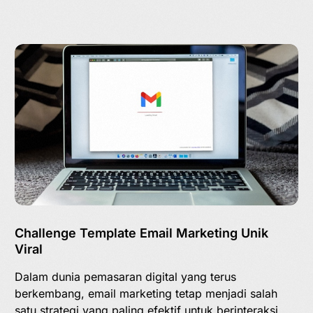
Challenge Template Email Marketing Unik
Viral
Dalam dunia pemasaran digital yang terus
berkembang, email marketing tetap menjadi salah
satu strategi yang paling efektif untuk berinteraksi