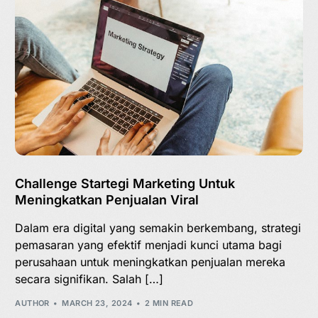
Challenge Startegi Marketing Untuk
Meningkatkan Penjualan Viral
Dalam era digital yang semakin berkembang, strategi
pemasaran yang efektif menjadi kunci utama bagi
perusahaan untuk meningkatkan penjualan mereka
secara signifikan. Salah […]
AUTHOR
MARCH 23, 2024
2 MIN READ