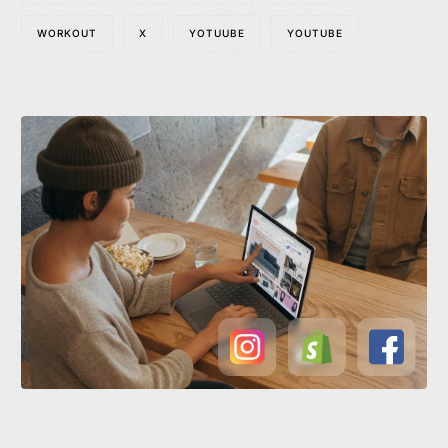
WORKOUT
X
YOTUUBE
YOUTUBE