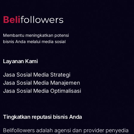
Membantu meningkatkan potensi
bisnis Anda melalui media sosial
Layanan Kami
Jasa Sosial Media Strategi
Jasa Sosial Media Manajemen
Jasa Sosial Media Optimalisasi
Tingkatkan reputasi bisnis Anda
Belifollowers adalah agensi dan provider penyedia