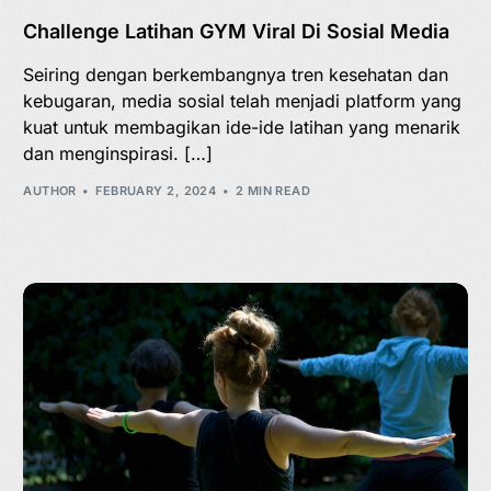
Challenge Latihan GYM Viral Di Sosial Media
Seiring dengan berkembangnya tren kesehatan dan
kebugaran, media sosial telah menjadi platform yang
kuat untuk membagikan ide-ide latihan yang menarik
dan menginspirasi. […]
AUTHOR
FEBRUARY 2, 2024
2 MIN READ