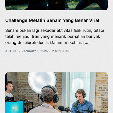
Challenge Melatih Senam Yang Benar Viral
Senam bukan lagi sekadar aktivitas fisik rutin, tetapi
telah menjadi tren yang menarik perhatian banyak
orang di seluruh dunia. Dalam artikel ini, […]
AUTHOR
JANUARY 1, 2024
2 MIN READ