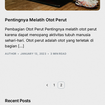
Pentingnya Melatih Otot Perut
Pembagian Otot Perut Pentingnya melatih otot perut
karena dapat menopang aktivitas tubuh manusia
sehari-hari. Otot perut adalah otot yang terletak di
bagian […]
AUTHOR
JANUARY 13, 2023
3 MIN READ
1
2
Recent Posts