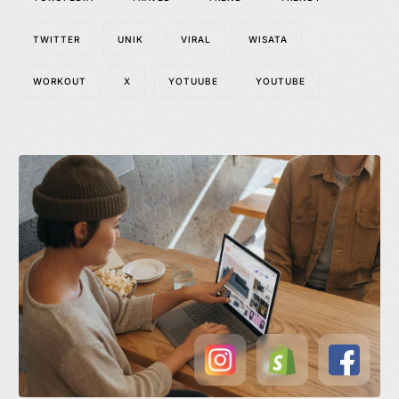
TWITTER
UNIK
VIRAL
WISATA
WORKOUT
X
YOTUUBE
YOUTUBE