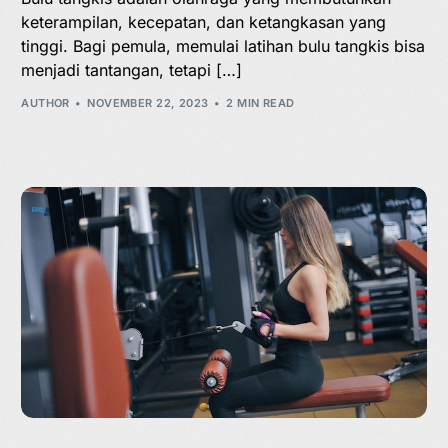
keterampilan, kecepatan, dan ketangkasan yang
tinggi. Bagi pemula, memulai latihan bulu tangkis bisa
menjadi tantangan, tetapi […]
AUTHOR
NOVEMBER 22, 2023
2 MIN READ