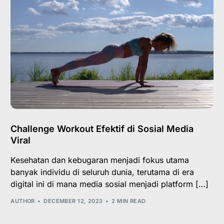
Challenge Workout Efektif di Sosial Media
Viral
Kesehatan dan kebugaran menjadi fokus utama
banyak individu di seluruh dunia, terutama di era
digital ini di mana media sosial menjadi platform […]
AUTHOR
DECEMBER 12, 2023
2 MIN READ