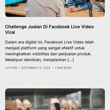
Challenge Jualan Di Facebook Live Video
Viral
Dalam era digital ini, Facebook Live Video telah
menjadi platform yang sangat efektif untuk
meningkatkan visibilitas dan penjualan produk.
Meskipun demikian, menjalankan […]
AUTHOR
DECEMBER 13, 2023
2 MIN READ