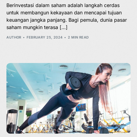
Berinvestasi dalam saham adalah langkah cerdas
untuk membangun kekayaan dan mencapai tujuan
keuangan jangka panjang. Bagi pemula, dunia pasar
saham mungkin terasa […]
AUTHOR
FEBRUARY 25, 2024
2 MIN READ