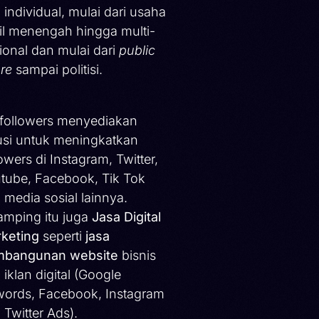
 individual, mulai dari usaha
il menengah hingga multi-
ional dan mulai dari
public
ure
sampai politisi.
ifollowers menyediakan
usi untuk meningkatkan
lowers di Instagram, Twitter,
tube, Facebook, Tik Tok
 media sosial lainnya.
amping itu juga
Jasa Digital
keting
seperti
jasa
bangunan website
bisnis
 iklan digital (Google
ords, Facebook, Instagram
 Twitter Ads).