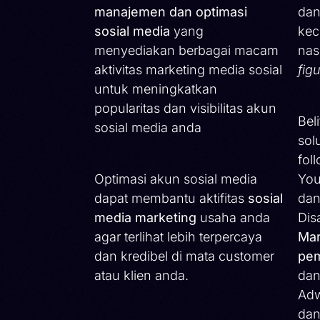
manajemen dan optimasi
dan
sosial media
yang
kec
menyediakan berbagai macam
nas
aktivitas marketing media sosial
fig
untuk meningkatkan
popularitas dan visibilitas akun
Bel
sosial media anda
sol
fol
Optimasi akun sosial media
You
dapat membantu aktifitas
sosial
dan
media marketing
usaha anda
Dis
agar terlihat lebih terpercaya
Mar
dan kredibel di mata customer
pem
atau klien anda.
dan
Adw
dan