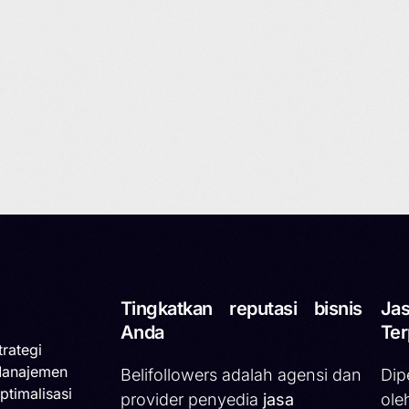
Tingkatkan reputasi bisnis
Jas
Anda
Ter
trategi
Manajemen
Belifollowers adalah agensi dan
Dip
ptimalisasi
provider penyedia
jasa
ole