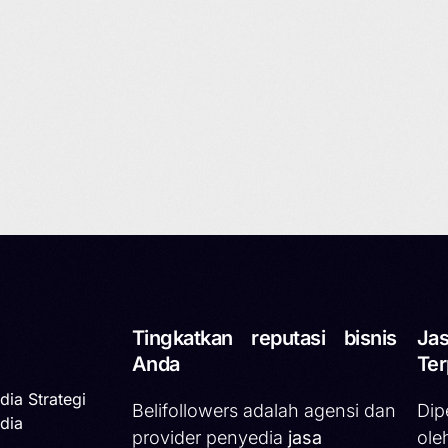
Tingkatkan reputasi bisnis
Jas
Anda
Ter
dia Strategi
Belifollowers adalah agensi dan
Dip
dia
provider penyedia
jasa
ole