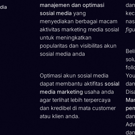
manajemen dan optimasi
dan
dia
sosial media
yang
kec
menyediakan berbagai macam
nas
aktivitas marketing media sosial
fig
untuk meningkatkan
popularitas dan visibilitas akun
Bel
sosial media anda
sol
fol
Optimasi akun sosial media
You
dapat membantu aktifitas
sosial
dan
media marketing
usaha anda
Dis
agar terlihat lebih terpercaya
Mar
dan kredibel di mata customer
pem
atau klien anda.
dan
Adw
dan