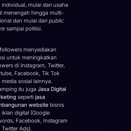
 individual, mulai dari usaha
il menengah hingga multi-
ional dan mulai dari
public
ure
sampai politisi.
ifollowers menyediakan
usi untuk meningkatkan
lowers di Instagram, Twitter,
tube, Facebook, Tik Tok
 media sosial lainnya.
amping itu juga
Jasa Digital
keting
seperti
jasa
bangunan website
bisnis
 iklan digital (Google
ords, Facebook, Instagram
 Twitter Ads).