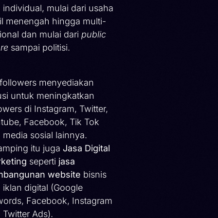
 individual, mulai dari usaha
il menengah hingga multi-
ional dan mulai dari
public
ure
sampai politisi.
ifollowers menyediakan
usi untuk meningkatkan
lowers di Instagram, Twitter,
tube, Facebook, Tik Tok
 media sosial lainnya.
amping itu juga
Jasa Digital
keting
seperti
jasa
bangunan website
bisnis
 iklan digital (Google
ords, Facebook, Instagram
 Twitter Ads).