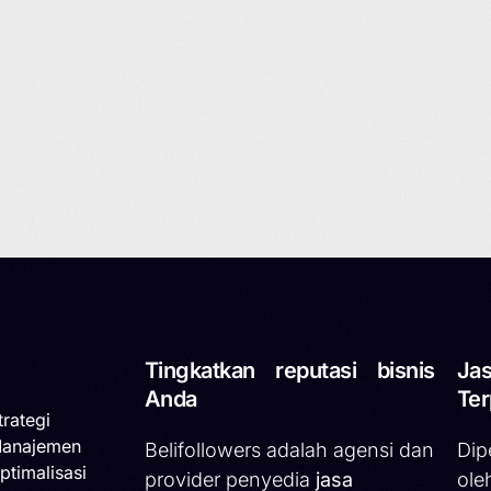
Tingkatkan reputasi bisnis
Jas
Anda
Ter
trategi
Manajemen
Belifollowers adalah agensi dan
Dip
ptimalisasi
provider penyedia
jasa
ole