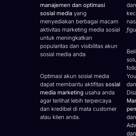
manajemen dan optimasi
dan
sosial media
yang
kec
menyediakan berbagai macam
nas
aktivitas marketing media sosial
fig
untuk meningkatkan
popularitas dan visibilitas akun
Bel
sosial media anda
sol
fol
Optimasi akun sosial media
You
dapat membantu aktifitas
sosial
dan
media marketing
usaha anda
Dis
agar terlihat lebih terpercaya
Mar
dan kredibel di mata customer
pem
atau klien anda.
dan
Adw
dan