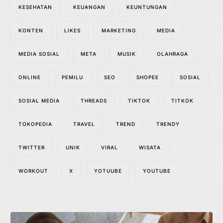
KESEHATAN
KEUANGAN
KEUNTUNGAN
KONTEN
LIKES
MARKETING
MEDIA
MEDIA SOSIAL
META
MUSIK
OLAHRAGA
ONLINE
PEMILU
SEO
SHOPEE
SOSIAL
SOSIAL MEDIA
THREADS
TIKTOK
TITKOK
TOKOPEDIA
TRAVEL
TREND
TRENDY
TWITTER
UNIK
VIRAL
WISATA
WORKOUT
X
YOTUUBE
YOUTUBE