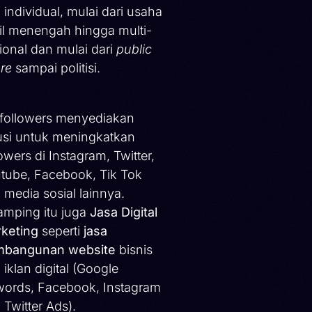
 individual, mulai dari usaha
il menengah hingga multi-
ional dan mulai dari
public
ure
sampai politisi.
ifollowers menyediakan
usi untuk meningkatkan
lowers di Instagram, Twitter,
tube, Facebook, Tik Tok
 media sosial lainnya.
amping itu juga
Jasa Digital
keting
seperti
jasa
bangunan website
bisnis
 iklan digital (Google
ords, Facebook, Instagram
 Twitter Ads).