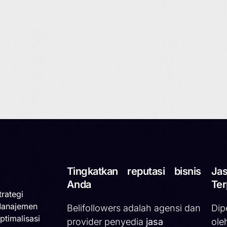
Tingkatkan reputasi bisnis
Jas
Anda
Ter
trategi
Manajemen
Belifollowers adalah agensi dan
Dip
ptimalisasi
provider penyedia
jasa
ole