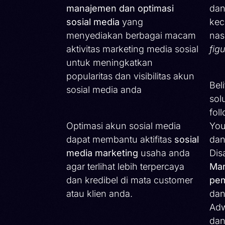
manajemen dan optimasi
dan
sosial media
yang
kec
menyediakan berbagai macam
nas
aktivitas marketing media sosial
fig
untuk meningkatkan
popularitas dan visibilitas akun
Bel
sosial media anda
sol
fol
Optimasi akun sosial media
You
dapat membantu aktifitas
sosial
dan
media marketing
usaha anda
Dis
agar terlihat lebih terpercaya
Mar
dan kredibel di mata customer
pem
atau klien anda.
dan
Adw
dan