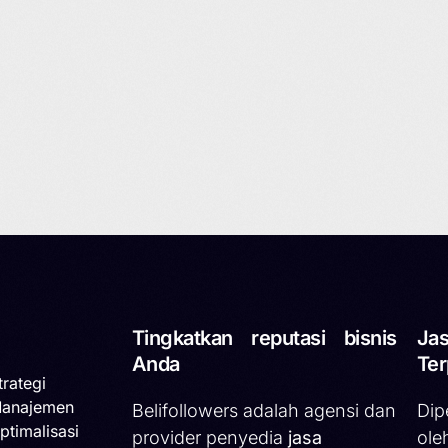
Tingkatkan reputasi bisnis
Jas
Anda
Ter
trategi
Manajemen
Belifollowers adalah agensi dan
Dip
ptimalisasi
provider penyedia
jasa
ole