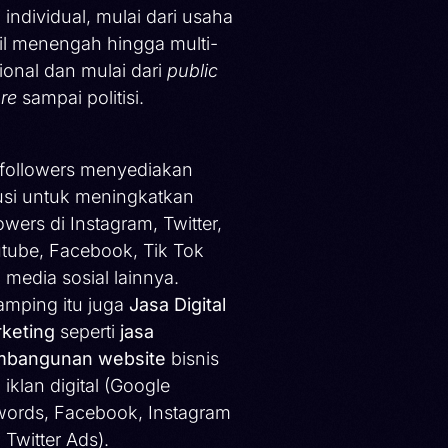
 individual, mulai dari usaha
il menengah hingga multi-
ional dan mulai dari
public
ure
sampai politisi.
ifollowers menyediakan
usi untuk meningkatkan
lowers di Instagram, Twitter,
tube, Facebook, Tik Tok
 media sosial lainnya.
amping itu juga
Jasa Digital
keting
seperti
jasa
bangunan website
bisnis
 iklan digital (Google
ords, Facebook, Instagram
 Twitter Ads).