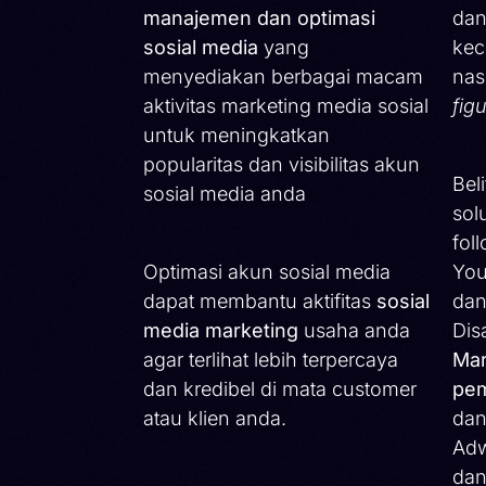
manajemen dan optimasi
dan
sosial media
yang
kec
menyediakan berbagai macam
nas
aktivitas marketing media sosial
fig
untuk meningkatkan
popularitas dan visibilitas akun
Bel
sosial media anda
sol
fol
Optimasi akun sosial media
You
dapat membantu aktifitas
sosial
dan
media marketing
usaha anda
Dis
agar terlihat lebih terpercaya
Mar
dan kredibel di mata customer
pem
atau klien anda.
dan
Adw
dan