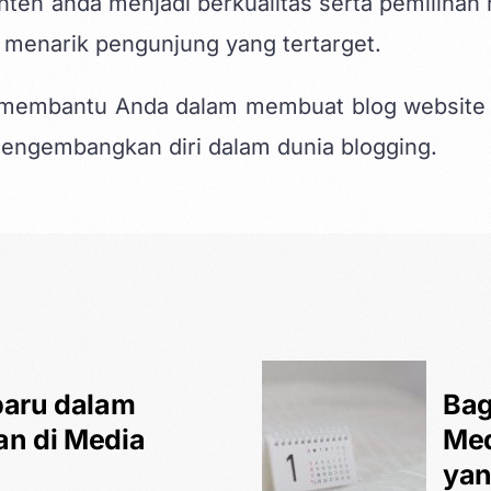
ten anda menjadi berkualitas
serta pemilihan 
 menarik pengunjung yang tertarget.
at membantu Anda dalam membuat blog website
mengembangkan diri dalam dunia blogging.
baru dalam
Bag
n di Media
Med
yan