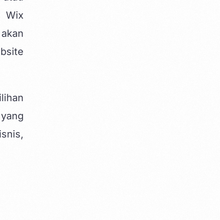
n Wix
 akan
bsite
lihan
 yang
snis,