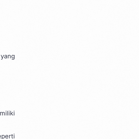
 yang
iliki
perti