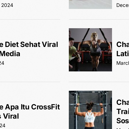
 2024
Dece
 Diet Sehat Viral
Cha
 Media
Lat
24
Marc
Cha
 Apa Itu CrossFit
Tra
 Viral
Sos
024