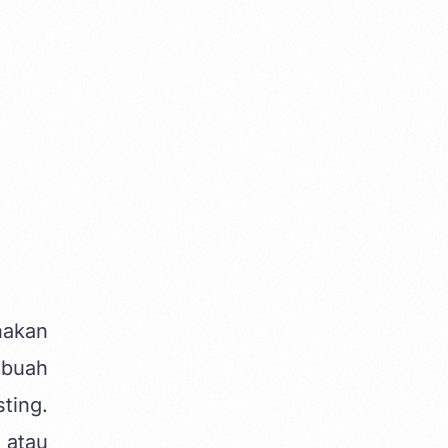
nakan
ebuah
ting.
 atau