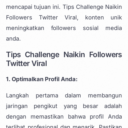
mencapai tujuan ini. Tips Challenge Naikin
Followers Twitter Viral, konten unik
meningkatkan followers sosial media
anda.
Tips Challenge Naikin Followers
Twitter Viral
1. Optimalkan Profil Anda:
Langkah pertama dalam membangun
jaringan pengikut yang besar adalah
dengan memastikan bahwa profil Anda
terlihat profesional dan menarik. Pastikan