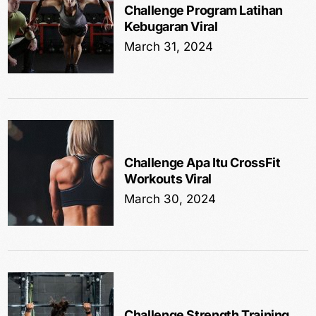
Challenge Program Latihan
Kebugaran Viral
March 31, 2024
Challenge Apa Itu CrossFit
Workouts Viral
March 30, 2024
Challenge Strength Training