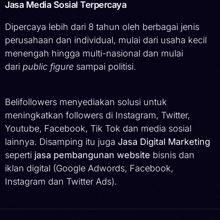
Jasa Media Sosial Terpercaya
Dipercaya lebih dari 8 tahun oleh berbagai jenis
perusahaan dan individual, mulai dari usaha kecil
menengah hingga multi-nasional dan mulai
dari
public figure
sampai politisi.
Belifollowers menyediakan solusi untuk
meningkatkan followers di Instagram, Twitter,
Youtube, Facebook, Tik Tok dan media sosial
lainnya. Disamping itu juga
Jasa Digital Marketing
seperti
jasa pembangunan website
bisnis dan
iklan digital (Google Adwords, Facebook,
Instagram dan Twitter Ads).