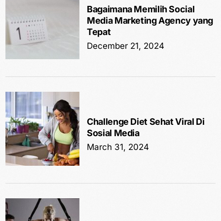
Bagaimana Memilih Social
Media Marketing Agency yang
Tepat
December 21, 2024
Challenge Diet Sehat Viral Di
Sosial Media
March 31, 2024