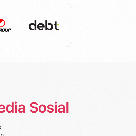
dia Sosial
s
an