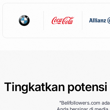
Tingkatkan potensi 
"Belifollowers.com ad
Anda bersinar di media 