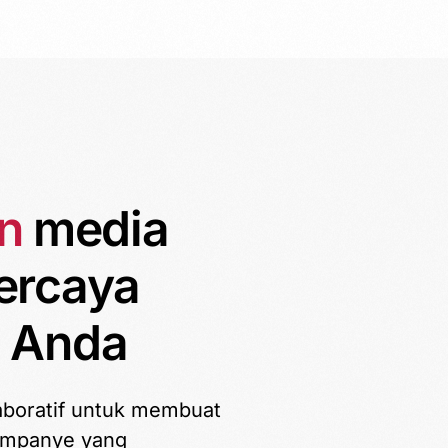
n
media
ercaya
s Anda
aboratif untuk membuat
ampanye yang