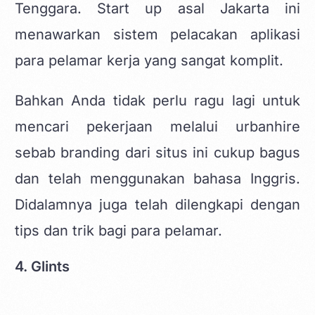
Tenggara. Start up asal Jakarta ini
menawarkan sistem pelacakan aplikasi
para pelamar kerja yang sangat komplit.
Bahkan Anda tidak perlu ragu lagi untuk
mencari pekerjaan melalui urbanhire
sebab branding dari situs ini cukup bagus
dan telah menggunakan bahasa Inggris.
Didalamnya juga telah dilengkapi dengan
tips dan trik bagi para pelamar.
4. Glints