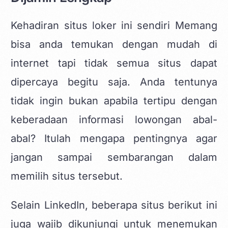
Kehadiran situs loker ini sendiri Memang
bisa anda temukan dengan mudah di
internet tapi tidak semua situs dapat
dipercaya begitu saja. Anda tentunya
tidak ingin bukan apabila tertipu dengan
keberadaan informasi lowongan abal-
abal? Itulah mengapa pentingnya agar
jangan sampai sembarangan dalam
memilih situs tersebut.
Selain LinkedIn, beberapa situs berikut ini
juga wajib dikunjungi untuk menemukan