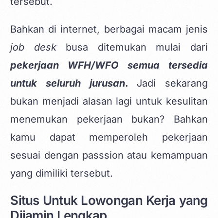
tersebut.
Bahkan di internet, berbagai macam jenis
job desk
busa ditemukan mulai dari
pekerjaan WFH/WFO semua tersedia
untuk seluruh jurusan
.
Jadi sekarang
bukan menjadi alasan lagi untuk kesulitan
menemukan pekerjaan bukan? Bahkan
kamu dapat memperoleh pekerjaan
sesuai dengan passsion atau kemampuan
yang dimiliki tersebut.
Situs Untuk Lowongan Kerja yang
Dijamin Lengkap