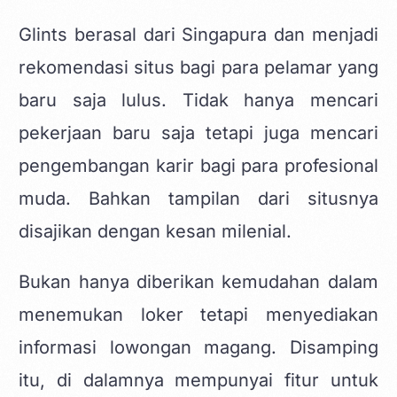
Glints berasal dari Singapura dan menjadi
rekomendasi situs bagi para pelamar yang
baru saja lulus. Tidak hanya mencari
pekerjaan baru saja tetapi juga mencari
pengembangan karir bagi para profesional
muda. Bahkan tampilan dari situsnya
disajikan dengan kesan milenial.
Bukan hanya diberikan kemudahan dalam
menemukan loker tetapi menyediakan
informasi lowongan magang. Disamping
itu, di dalamnya mempunyai fitur untuk