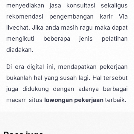
menyediakan jasa konsultasi sekaligus
rekomendasi pengembangan karir Via
livechat. Jika anda masih ragu maka dapat
mengikuti beberapa jenis pelatihan
diadakan.
Di era digital ini, mendapatkan pekerjaan
bukanlah hal yang susah lagi. Hal tersebut
juga didukung dengan adanya berbagai
macam situs
lowongan pekerjaan
terbaik.