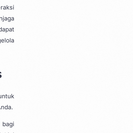
raksi
njaga
dapat
elola
s
untuk
Anda.
 bagi