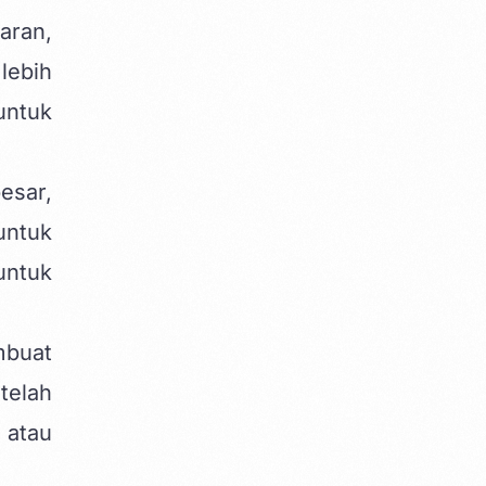
aran,
lebih
untuk
esar,
untuk
untuk
mbuat
telah
 atau