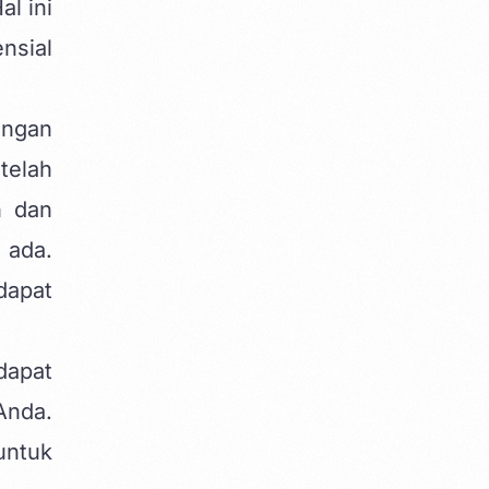
l ini
nsial
engan
telah
n dan
 ada.
dapat
dapat
Anda.
untuk