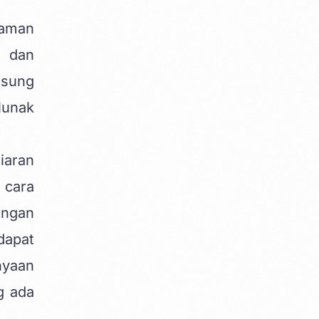
kaman
 dan
gsung
lunak
iaran
 cara
engan
dapat
nyaan
g ada