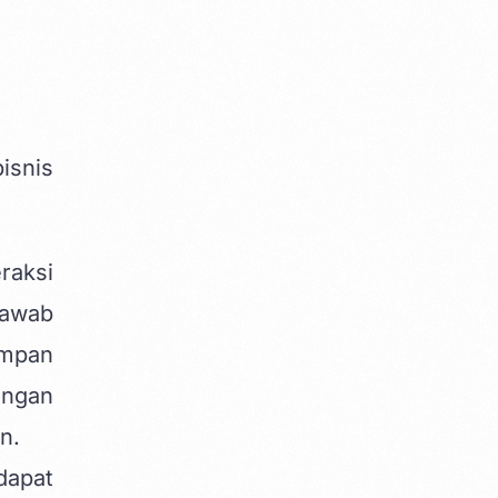
isnis
raksi
jawab
umpan
ungan
n.
dapat