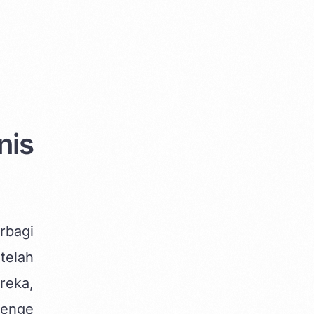
nis
rbagi
telah
reka,
lenge