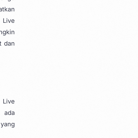
tkan
 Live
ngkin
t dan
 Live
, ada
 yang