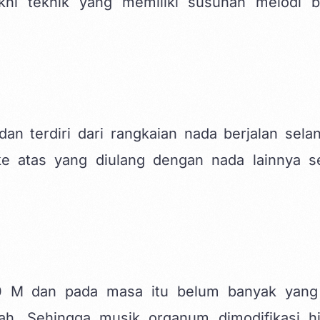
ni teknik yang memiliki susunan melodi b
an terdiri dari rangkaian nada berjalan sela
e atas yang diulang dengan nada lainnya s
400 M dan pada masa itu belum banyak yang
ah. Sehingga musik organum dimodifikasi h