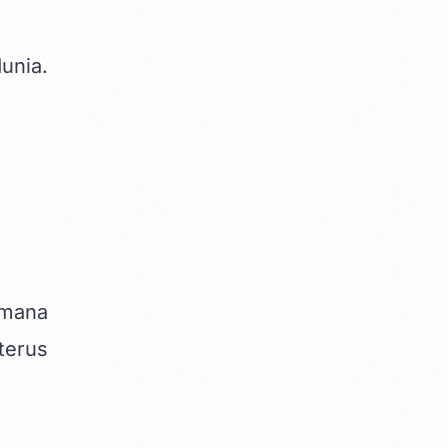
unia.
 mana
terus