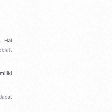
. Hal
blatt
iliki
dapat