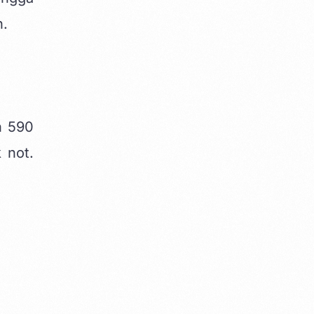
n.
n 590
 not.