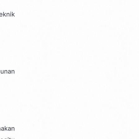
eknik
sunan
nakan