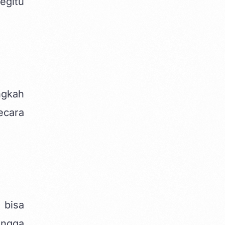
egitu
ngkah
ecara
 bisa
ingga