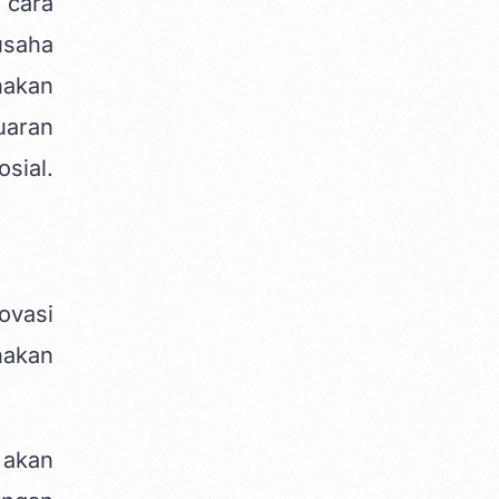
 cara
usaha
nakan
uaran
sial.
ovasi
nakan
 akan