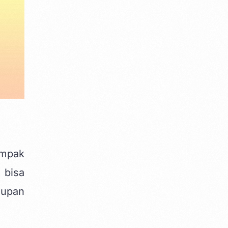
ampak
 bisa
dupan