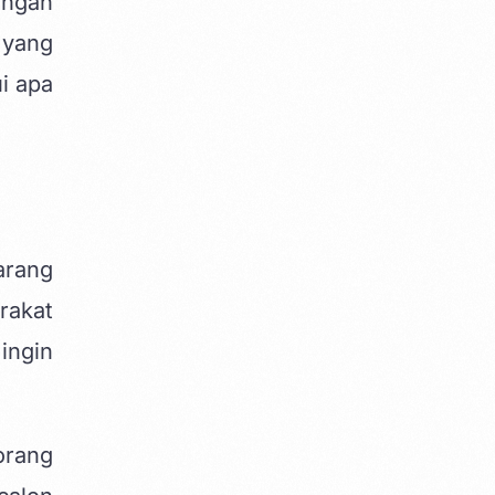
engan
 yang
i apa
arang
rakat
ingin
orang