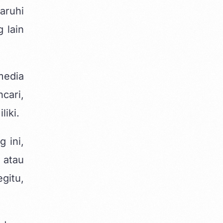
aruhi
 lain
media
cari,
liki.
 ini,
 atau
gitu,