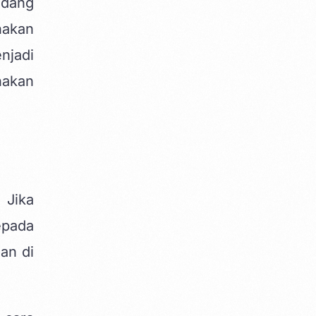
idang
nakan
njadi
nakan
 Jika
epada
an di