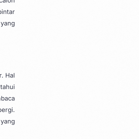
calon
intar
 yang
. Hal
tahui
mbaca
ergi.
 yang