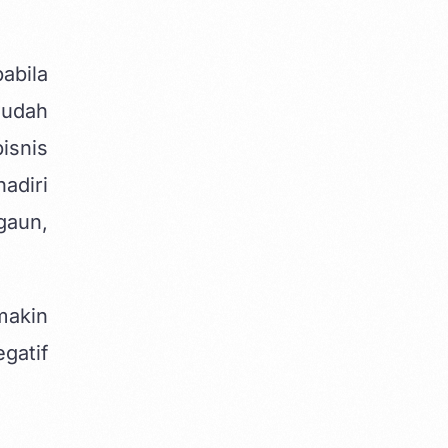
abila
mudah
isnis
adiri
gaun,
makin
gatif