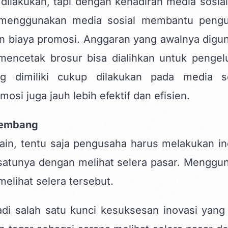
dilakukan, tapi dengan kehadiran media sosial
n. menggunakan media sosial membantu peng
n biaya promosi. Anggaran yang awalnya digu
encetak brosur bisa dialihkan untuk pengel
g dimiliki cukup dilakukan pada media so
si juga jauh lebih efektif dan efisien.
rkembang
lain, tentu saja pengusaha harus melakukan in
 satunya dengan melihat selera pasar. Menggu
elihat selera tersebut.
adi salah satu kunci kesuksesan inovasi yang