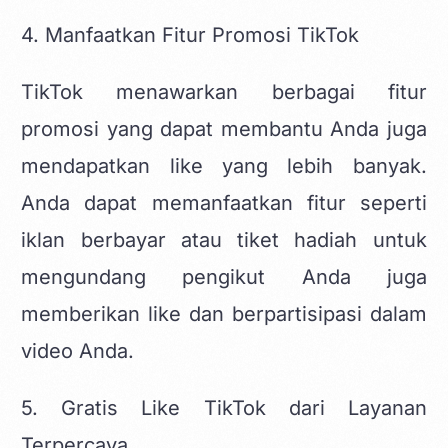
4. Manfaatkan Fitur Promosi TikTok
TikTok menawarkan berbagai fitur
promosi yang dapat membantu Anda juga
mendapatkan like yang lebih banyak.
Anda dapat memanfaatkan fitur seperti
iklan berbayar atau tiket hadiah untuk
mengundang pengikut Anda juga
memberikan like dan berpartisipasi dalam
video Anda.
5. Gratis Like TikTok dari Layanan
Terpercaya