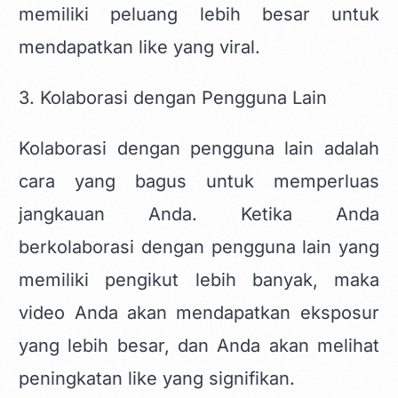
memiliki peluang lebih besar untuk
mendapatkan like yang viral.
3. Kolaborasi dengan Pengguna Lain
Kolaborasi dengan pengguna lain adalah
cara yang bagus untuk memperluas
jangkauan Anda. Ketika Anda
berkolaborasi dengan pengguna lain yang
memiliki pengikut lebih banyak, maka
video Anda akan mendapatkan eksposur
yang lebih besar, dan Anda akan melihat
peningkatan like yang signifikan.