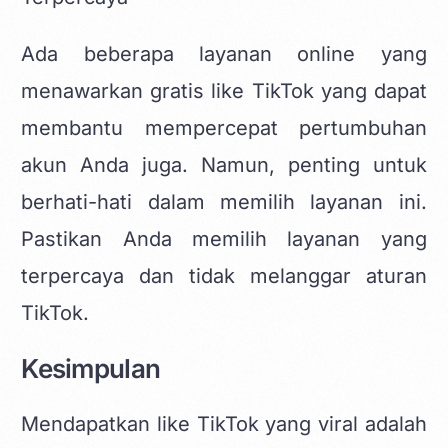
Ada beberapa layanan online yang
menawarkan gratis like TikTok yang dapat
membantu mempercepat pertumbuhan
akun Anda juga. Namun, penting untuk
berhati-hati dalam memilih layanan ini.
Pastikan Anda memilih layanan yang
terpercaya dan tidak melanggar aturan
TikTok.
Kesimpulan
Mendapatkan like TikTok yang viral adalah