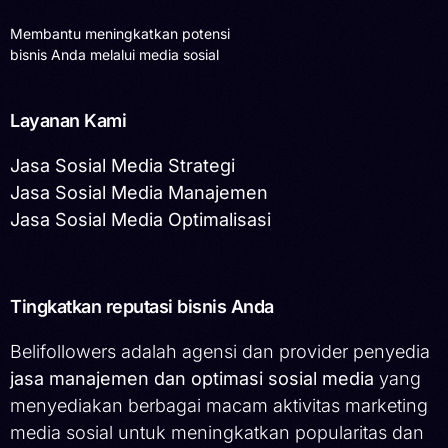
Membantu meningkatkan potensi
bisnis Anda melalui media sosial
Layanan Kami
Jasa Sosial Media Strategi
Jasa Sosial Media Manajemen
Jasa Sosial Media Optimalisasi
Tingkatkan reputasi bisnis Anda
Belifollowers adalah agensi dan provider penyedia
jasa manajemen dan optimasi sosial media
yang
menyediakan berbagai macam aktivitas marketing
media sosial untuk meningkatkan popularitas dan