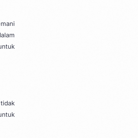
emani
dalam
untuk
tidak
untuk