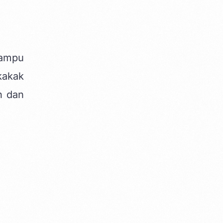
mampu
kakak
n dan