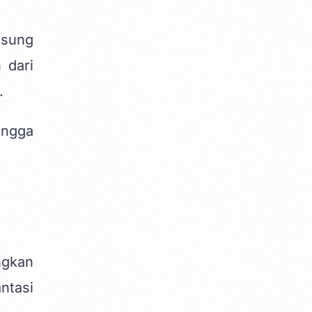
usung
 dari
.
ingga
ngkan
ntasi