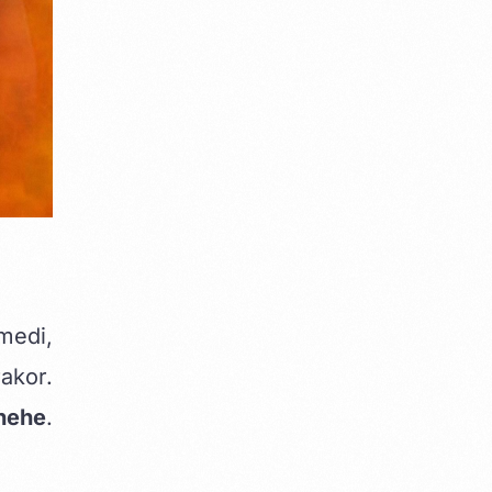
medi,
akor.
 hehe
.