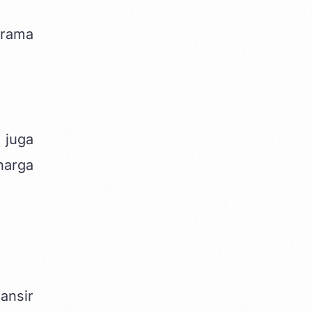
drama
 juga
harga
ansir