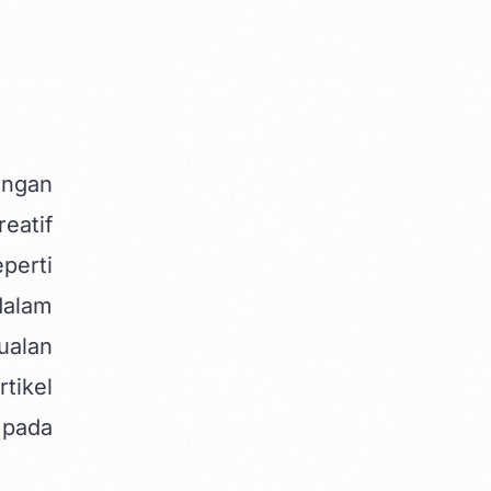
engan
eatif
perti
dalam
ualan
tikel
 pada