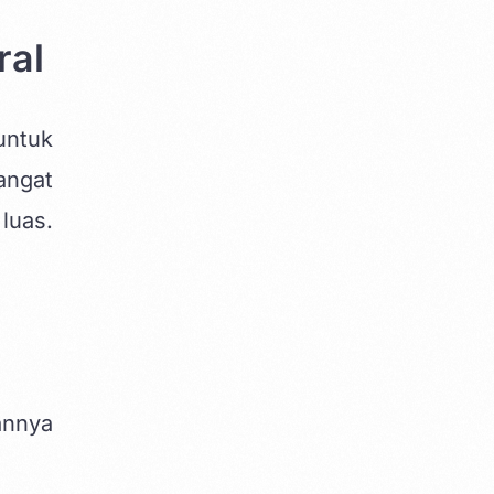
ral
untuk
angat
luas.
annya