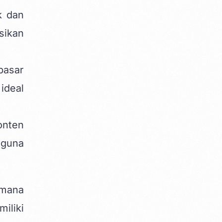
k dan
sikan
pasar
ideal
onten
gguna
imana
iliki