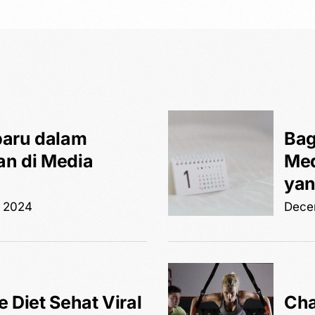
baru dalam
Bag
n di Media
Med
yan
 2024
Dece
 Diet Sehat Viral
Cha