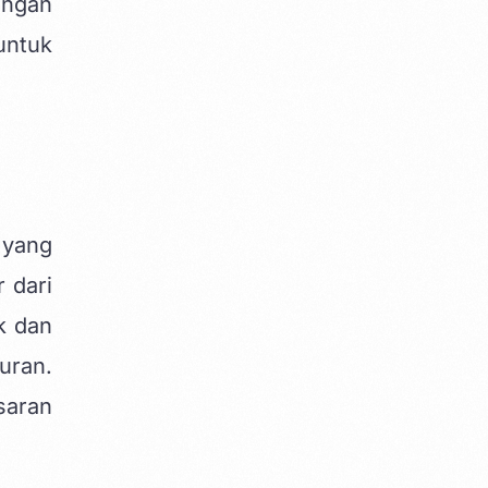
ngan
untuk
 yang
 dari
k dan
uran.
saran