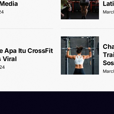
 Media
Lat
24
Marc
Cha
 Apa Itu CrossFit
Tra
 Viral
Sos
024
Marc