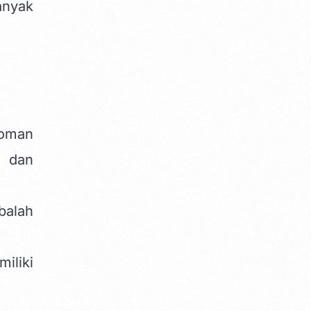
anyak
doman
n dan
balah
iliki