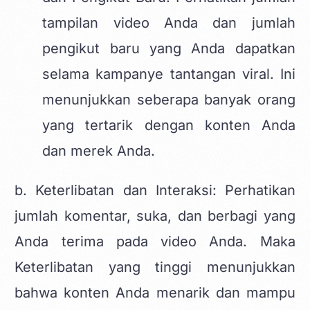
tampilan video Anda dan jumlah
pengikut baru yang Anda dapatkan
selama kampanye tantangan viral. Ini
menunjukkan seberapa banyak orang
yang tertarik dengan konten Anda
dan merek Anda.
b. Keterlibatan dan Interaksi: Perhatikan
jumlah komentar, suka, dan berbagi yang
Anda terima pada video Anda. Maka
Keterlibatan yang tinggi menunjukkan
bahwa konten Anda menarik dan mampu