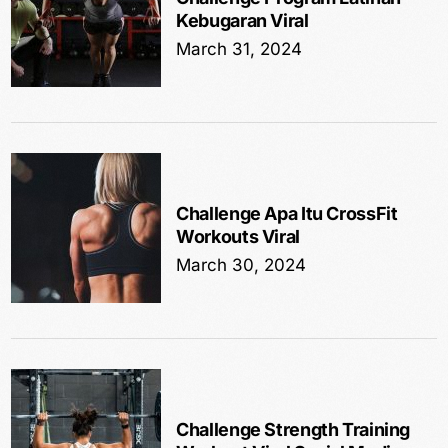
Kebugaran Viral
March 31, 2024
Challenge Apa Itu CrossFit
Workouts Viral
March 30, 2024
Challenge Strength Training