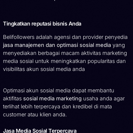
Tingkatkan reputasi bisnis Anda
Belifollowers adalah agensi dan provider penyedia
jasa manajemen dan optimasi sosial media
yang
menyediakan berbagai macam aktivitas marketing
media sosial untuk meningkatkan popularitas dan
visibilitas akun sosial media anda
Optimasi akun sosial media dapat membantu
aktifitas
sosial media marketing
usaha anda agar
terlihat lebih terpercaya dan kredibel di mata
customer atau klien anda.
Jasa Media Sosial Terpercaya