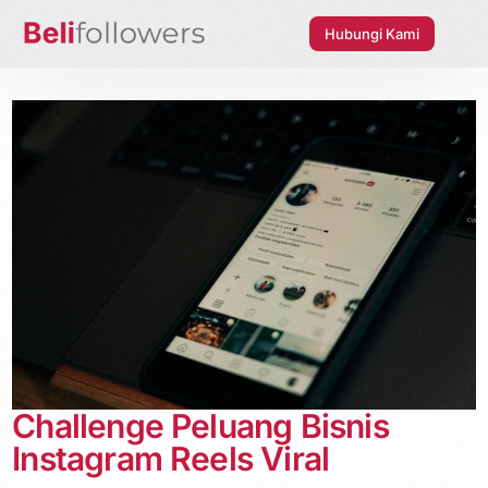
Hubungi Kami
Challenge Peluang Bisnis
Instagram Reels Viral