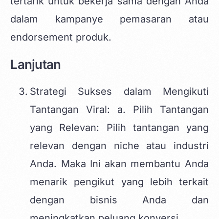
tertarik untuk bekerja sama dengan Anda
dalam kampanye pemasaran atau
endorsement produk.
Lanjutan
Strategi Sukses dalam Mengikuti
Tantangan Viral: a. Pilih Tantangan
yang Relevan: Pilih tantangan yang
relevan dengan niche atau industri
Anda. Maka Ini akan membantu Anda
menarik pengikut yang lebih terkait
dengan bisnis Anda dan
meningkatkan peluang konversi.