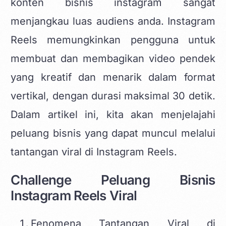
konten bisnis instagram
sangat
menjangkau luas audiens anda. Instagram
Reels memungkinkan pengguna untuk
membuat dan membagikan video pendek
yang kreatif dan menarik dalam format
vertikal, dengan durasi maksimal 30 detik.
Dalam artikel ini, kita akan menjelajahi
peluang bisnis yang dapat muncul melalui
tantangan viral di Instagram Reels.
Challenge Peluang Bisnis
Instagram Reels Viral
Fenomena Tantangan Viral di