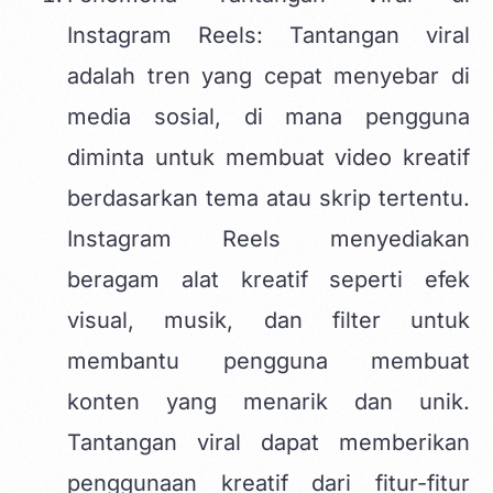
Instagram Reels: Tantangan viral
adalah tren yang cepat menyebar di
media sosial, di mana pengguna
diminta untuk membuat video kreatif
berdasarkan tema atau skrip tertentu.
Instagram Reels menyediakan
beragam alat kreatif seperti efek
visual, musik, dan filter untuk
membantu pengguna membuat
konten yang menarik dan unik.
Tantangan viral dapat memberikan
penggunaan kreatif dari fitur-fitur