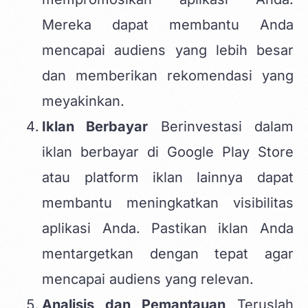
Mereka dapat membantu Anda
mencapai audiens yang lebih besar
dan memberikan rekomendasi yang
meyakinkan.
Iklan Berbayar
Berinvestasi dalam
iklan berbayar di Google Play Store
atau platform iklan lainnya dapat
membantu meningkatkan visibilitas
aplikasi Anda. Pastikan iklan Anda
mentargetkan dengan tepat agar
mencapai audiens yang relevan.
Analisis dan Pemantauan
Teruslah