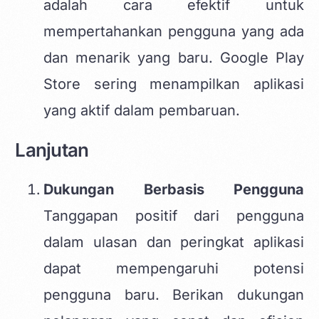
adalah cara efektif untuk
mempertahankan pengguna yang ada
dan menarik yang baru. Google Play
Store sering menampilkan aplikasi
yang aktif dalam pembaruan.
Lanjutan
Dukungan Berbasis Pengguna
Tanggapan positif dari pengguna
dalam ulasan dan peringkat aplikasi
dapat mempengaruhi potensi
pengguna baru. Berikan dukungan