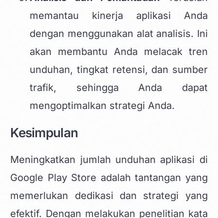
memantau kinerja aplikasi Anda
dengan menggunakan alat analisis. Ini
akan membantu Anda melacak tren
unduhan, tingkat retensi, dan sumber
trafik, sehingga Anda dapat
mengoptimalkan strategi Anda.
Kesimpulan
Meningkatkan jumlah unduhan aplikasi di
Google Play Store adalah tantangan yang
memerlukan dedikasi dan strategi yang
efektif. Dengan melakukan penelitian kata