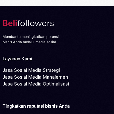
Membantu meningkatkan potensi
bisnis Anda melalui media sosial
Layanan Kami
Jasa Sosial Media Strategi
Jasa Sosial Media Manajemen
Jasa Sosial Media Optimalisasi
Tingkatkan reputasi bisnis Anda