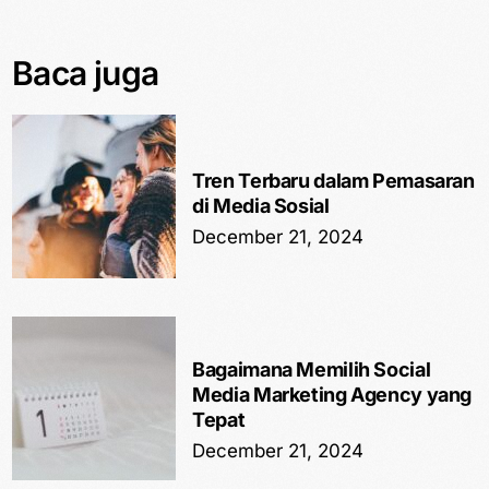
Baca juga
Tren Terbaru dalam Pemasaran
di Media Sosial
December 21, 2024
Bagaimana Memilih Social
Media Marketing Agency yang
Tepat
December 21, 2024