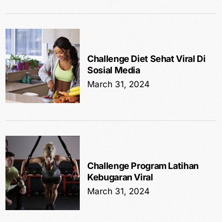
Challenge Diet Sehat Viral Di
Sosial Media
March 31, 2024
Challenge Program Latihan
Kebugaran Viral
March 31, 2024