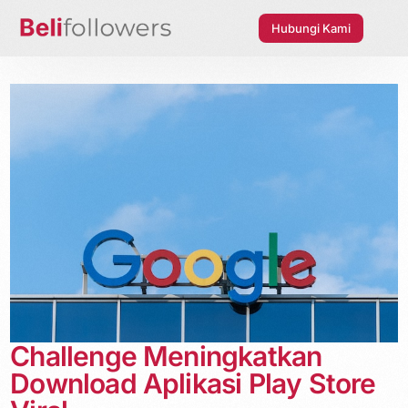
Hubungi Kami
Challenge Meningkatkan
Download Aplikasi Play Store