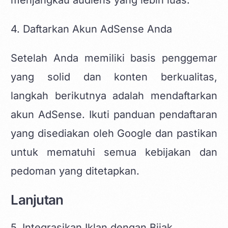
4. Daftarkan Akun AdSense Anda
Setelah Anda memiliki basis penggemar
yang solid dan konten berkualitas,
langkah berikutnya adalah mendaftarkan
akun AdSense. Ikuti panduan pendaftaran
yang disediakan oleh Google dan pastikan
untuk mematuhi semua kebijakan dan
pedoman yang ditetapkan.
Lanjutan
5. Integrasikan Iklan dengan Bijak