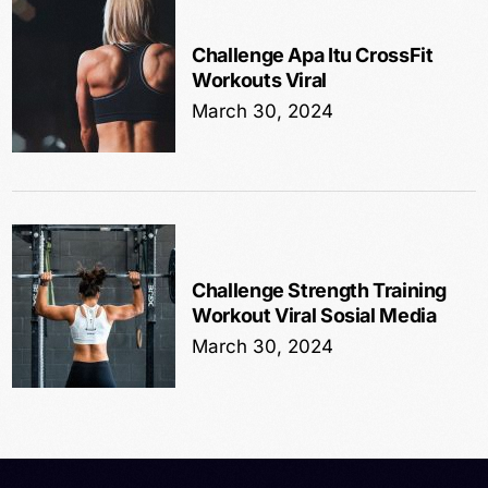
Challenge Apa Itu CrossFit
Workouts Viral
March 30, 2024
Challenge Strength Training
Workout Viral Sosial Media
March 30, 2024