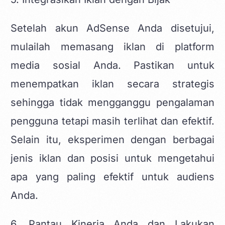
Setelah akun AdSense Anda disetujui,
mulailah memasang iklan di platform
media sosial Anda. Pastikan untuk
menempatkan iklan secara strategis
sehingga tidak mengganggu pengalaman
pengguna tetapi masih terlihat dan efektif.
Selain itu, eksperimen dengan berbagai
jenis iklan dan posisi untuk mengetahui
apa yang paling efektif untuk audiens
Anda.
6. Pantau Kinerja Anda dan Lakukan