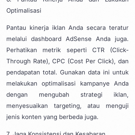
Optimalisasi
Pantau kinerja iklan Anda secara teratur
melalui dashboard AdSense Anda juga.
Perhatikan metrik seperti CTR (Click-
Through Rate), CPC (Cost Per Click), dan
pendapatan total. Gunakan data ini untuk
melakukan optimalisasi kampanye Anda
dengan mengubah strategi iklan,
menyesuaikan targeting, atau menguji
jenis konten yang berbeda juga.
7. Jaga Konsistensi dan Kesabaran