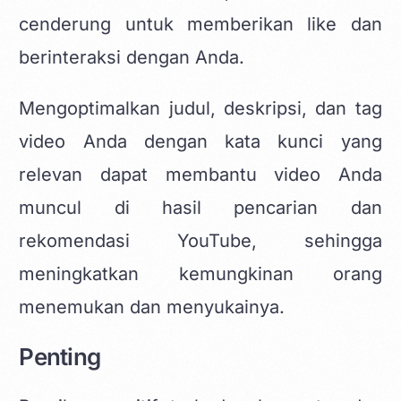
cenderung untuk memberikan like dan
berinteraksi dengan Anda.
Mengoptimalkan judul, deskripsi, dan tag
video Anda dengan kata kunci yang
relevan dapat membantu video Anda
muncul di hasil pencarian dan
rekomendasi YouTube, sehingga
meningkatkan kemungkinan orang
menemukan dan menyukainya.
Penting