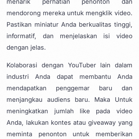
menarik perhatian penonton dan
mendorong mereka untuk mengklik video.
Pastikan miniatur Anda berkualitas tinggi,
informatif, dan menjelaskan isi video
dengan jelas.
Kolaborasi dengan YouTuber lain dalam
industri Anda dapat membantu Anda
mendapatkan penggemar baru dan
menjangkau audiens baru. Maka Untuk
meningkatkan jumlah like pada video
Anda, lakukan kontes atau giveaway yang
meminta penonton untuk memberikan