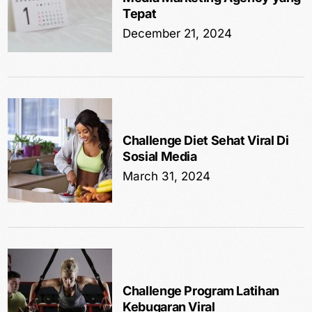
Tepat
December 21, 2024
Challenge Diet Sehat Viral Di
Sosial Media
March 31, 2024
Challenge Program Latihan
Kebugaran Viral