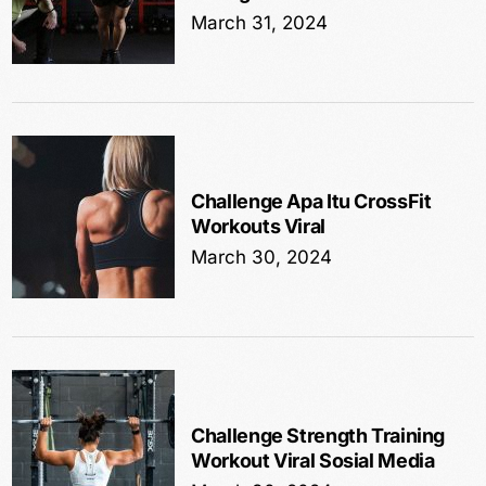
March 31, 2024
Challenge Apa Itu CrossFit
Workouts Viral
March 30, 2024
Challenge Strength Training
Workout Viral Sosial Media