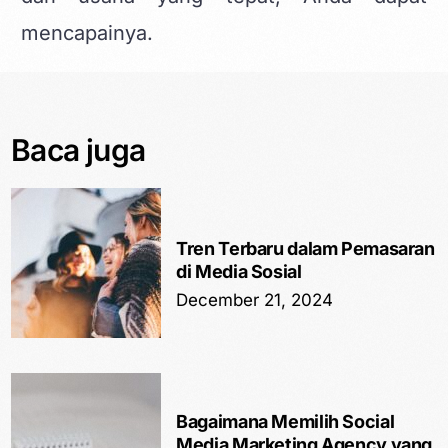
mencapainya.
Baca juga
Tren Terbaru dalam Pemasaran
di Media Sosial
December 21, 2024
Bagaimana Memilih Social
Media Marketing Agency yang