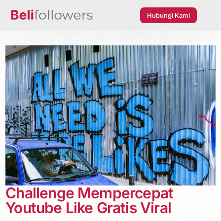
Hubungi Kami
Challenge Mempercepat
Youtube Like Gratis Viral