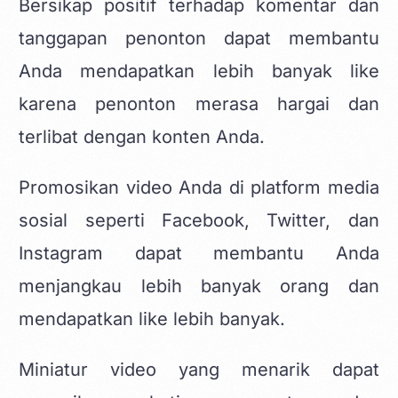
Bersikap positif terhadap komentar dan
tanggapan penonton dapat membantu
Anda mendapatkan lebih banyak like
karena penonton merasa hargai dan
terlibat dengan konten Anda.
Promosikan video Anda di platform media
sosial seperti Facebook, Twitter, dan
Instagram dapat membantu Anda
menjangkau lebih banyak orang dan
mendapatkan like lebih banyak.
Miniatur video yang menarik dapat