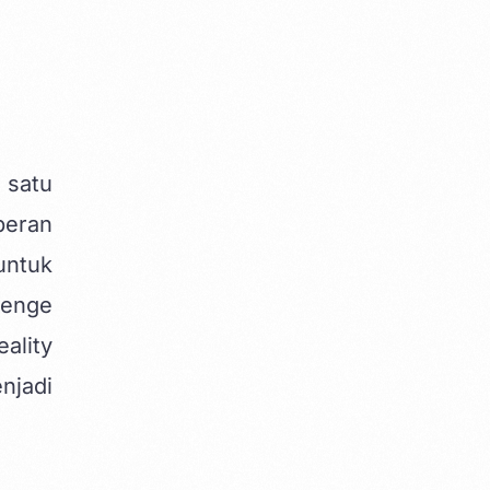
 satu
peran
untuk
lenge
ality
njadi