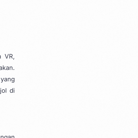
n VR,
akan.
 yang
ol di
engan