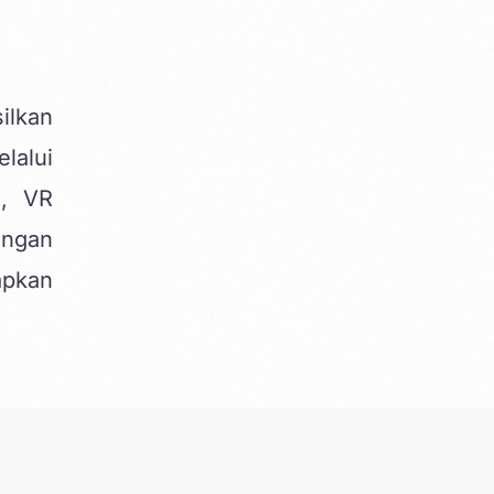
ilkan
lalui
a, VR
engan
apkan