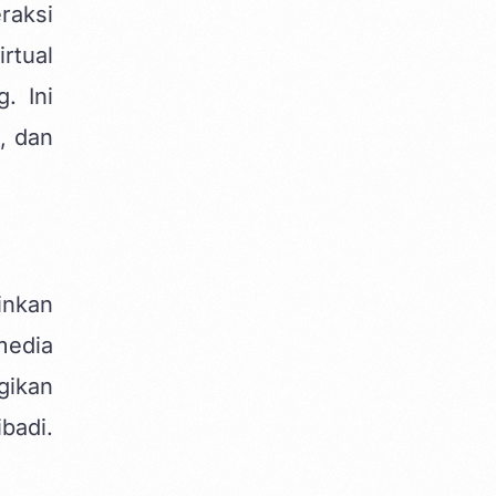
raksi
rtual
. Ini
, dan
inkan
media
gikan
badi.