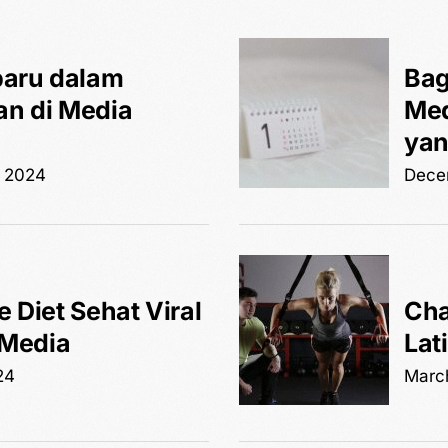
baru dalam
Bag
n di Media
Med
yan
 2024
Dece
 Diet Sehat Viral
Cha
 Media
Lat
24
Marc