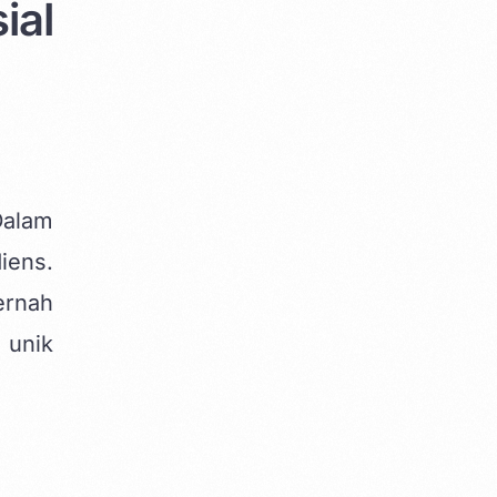
ial
Dalam
iens.
ernah
 unik