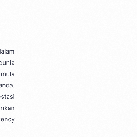
dalam
dunia
emula
anda.
stasi
rikan
rency