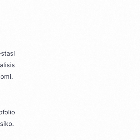
stasi
lisis
nomi.
folio
siko.