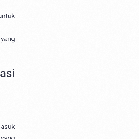
untuk
 yang
si
masuk
 yang