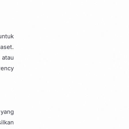
untuk
aset.
 atau
rency
 yang
ilkan