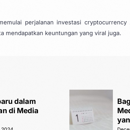
emulai perjalanan investasi cryptocurrency
ta mendapatkan keuntungan yang viral juga.
baru dalam
Bag
n di Media
Med
yan
 2024
Dece