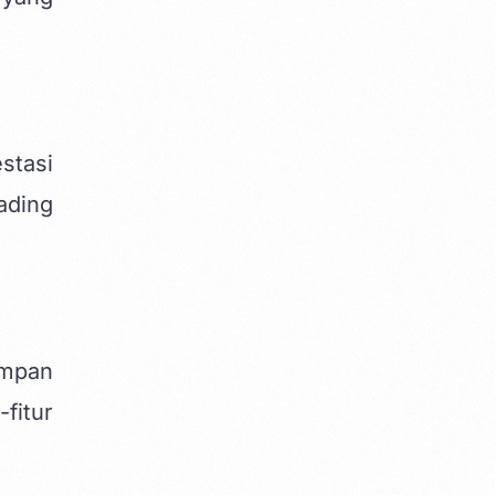
stasi
ading
impan
fitur