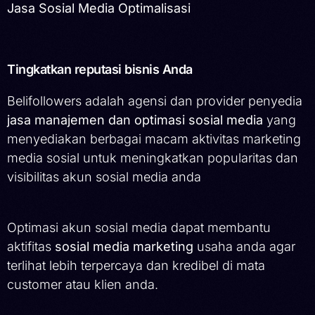
Jasa Sosial Media Optimalisasi
Tingkatkan reputasi bisnis Anda
Belifollowers adalah agensi dan provider penyedia
jasa manajemen dan optimasi sosial media
yang
menyediakan berbagai macam aktivitas marketing
media sosial untuk meningkatkan popularitas dan
visibilitas akun sosial media anda
Optimasi akun sosial media dapat membantu
aktifitas
sosial media marketing
usaha anda agar
terlihat lebih terpercaya dan kredibel di mata
customer atau klien anda.