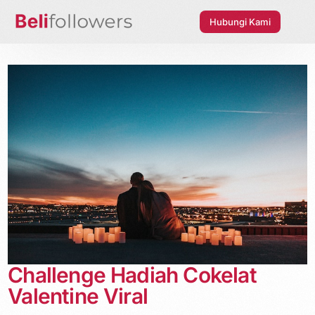
Hubungi Kami
Challenge Hadiah Cokelat
Valentine Viral