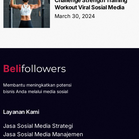
Challenge Strength Training
Workout Viral Sosial Media
March 30, 2024
Membantu meningkatkan potensi
bisnis Anda melalui media sosial
Layanan Kami
Jasa Sosial Media Strategi
Jasa Sosial Media Manajemen