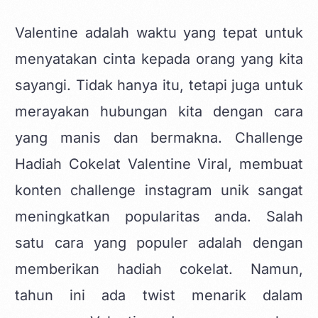
Valentine adalah waktu yang tepat untuk
menyatakan
cinta
kepada orang yang kita
sayangi. Tidak hanya itu, tetapi juga untuk
merayakan hubungan kita dengan cara
yang manis dan bermakna. Challenge
Hadiah Cokelat Valentine Viral, membuat
konten challenge instagram unik
sangat
meningkatkan popularitas anda. Salah
satu cara yang populer adalah dengan
memberikan hadiah cokelat. Namun,
tahun ini ada twist menarik dalam