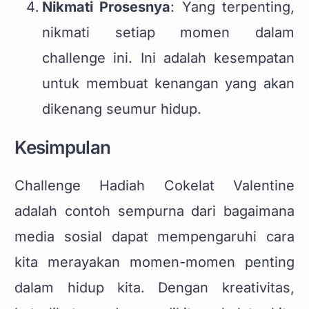
Nikmati Prosesnya
: Yang terpenting,
nikmati setiap momen dalam
challenge ini. Ini adalah kesempatan
untuk membuat kenangan yang akan
dikenang seumur hidup.
Kesimpulan
Challenge Hadiah Cokelat Valentine
adalah contoh sempurna dari bagaimana
media sosial dapat mempengaruhi cara
kita merayakan momen-momen penting
dalam hidup kita. Dengan kreativitas,