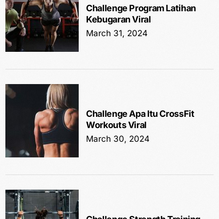
Challenge Program Latihan
Kebugaran Viral
March 31, 2024
Challenge Apa Itu CrossFit
Workouts Viral
March 30, 2024