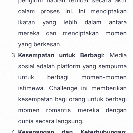
pengirim hadiah terlibat secara aktif
dalam proses ini. Ini menciptakan
ikatan yang lebih dalam antara
mereka dan menciptakan momen
yang berkesan.
Kesempatan untuk Berbagi
: Media
sosial adalah platform yang sempurna
untuk berbagi momen-momen
istimewa. Challenge ini memberikan
kesempatan bagi orang untuk berbagi
momen romantis mereka dengan
dunia secara langsung.
Kesenangan dan Keterhubungan
: