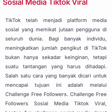
Sosial Media Tiktok Viral
TikTok telah menjadi platform media
sosial yang memikat jutaan pengguna di
seluruh dunia. Bagi banyak individu,
meningkatkan jumlah pengikut di TikTok
bukan hanya sekadar keinginan, tetapi
suatu tantangan yang harus dihadapi.
Salah satu cara yang banyak dicari untuk
mencapai tujuan ini adalah melalui
Challenge Free Followers. Challenge Free
Followers Sosial Media Tiktok Viral,