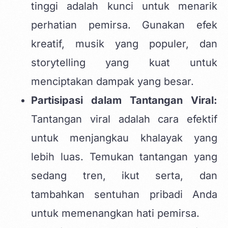
tinggi adalah kunci untuk menarik
perhatian pemirsa. Gunakan efek
kreatif, musik yang populer, dan
storytelling yang kuat untuk
menciptakan dampak yang besar.
Partisipasi dalam Tantangan Viral:
Tantangan viral adalah cara efektif
untuk menjangkau khalayak yang
lebih luas. Temukan tantangan yang
sedang tren, ikut serta, dan
tambahkan sentuhan pribadi Anda
untuk memenangkan hati pemirsa.