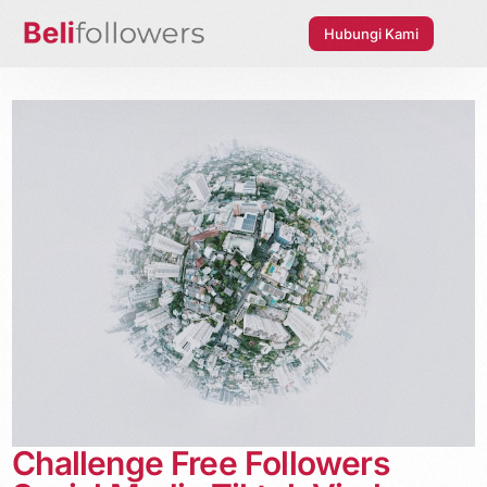
Hubungi Kami
Challenge Free Followers