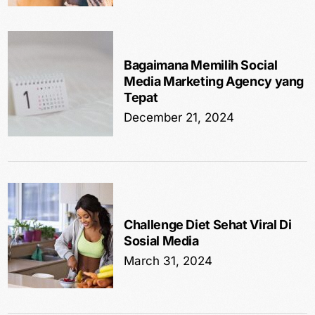
Bagaimana Memilih Social
Media Marketing Agency yang
Tepat
December 21, 2024
Challenge Diet Sehat Viral Di
Sosial Media
March 31, 2024