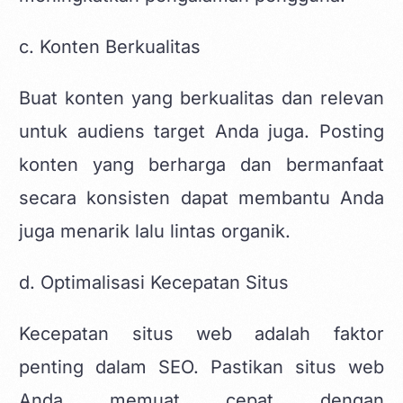
c. Konten Berkualitas
Buat konten yang berkualitas dan relevan
untuk audiens target Anda juga. Posting
konten yang berharga dan bermanfaat
secara konsisten dapat membantu Anda
juga menarik lalu lintas organik.
d. Optimalisasi Kecepatan Situs
Kecepatan situs web adalah faktor
penting dalam SEO. Pastikan situs web
Anda memuat cepat dengan