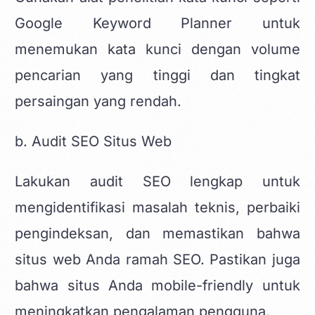
Google Keyword Planner untuk
menemukan kata kunci dengan volume
pencarian yang tinggi dan tingkat
persaingan yang rendah.
b. Audit SEO Situs Web
Lakukan audit SEO lengkap untuk
mengidentifikasi masalah teknis, perbaiki
pengindeksan, dan memastikan bahwa
situs web Anda ramah SEO. Pastikan juga
bahwa situs Anda mobile-friendly untuk
meningkatkan pengalaman pengguna.