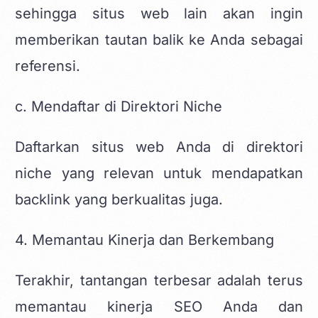
sehingga situs web lain akan ingin
memberikan tautan balik ke Anda sebagai
referensi.
c. Mendaftar di Direktori Niche
Daftarkan situs web Anda di direktori
niche yang relevan untuk mendapatkan
backlink yang berkualitas juga.
4. Memantau Kinerja dan Berkembang
Terakhir, tantangan terbesar adalah terus
memantau kinerja SEO Anda dan