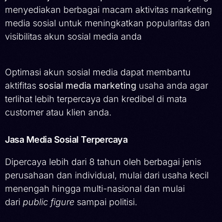
menyediakan berbagai macam aktivitas marketing
media sosial untuk meningkatkan popularitas dan
visibilitas akun sosial media anda
Optimasi akun sosial media dapat membantu
aktifitas
sosial media marketing
usaha anda agar
terlihat lebih terpercaya dan kredibel di mata
customer atau klien anda.
Jasa Media Sosial Terpercaya
Dipercaya lebih dari 8 tahun oleh berbagai jenis
perusahaan dan individual, mulai dari usaha kecil
menengah hingga multi-nasional dan mulai
dari
public figure
sampai politisi.