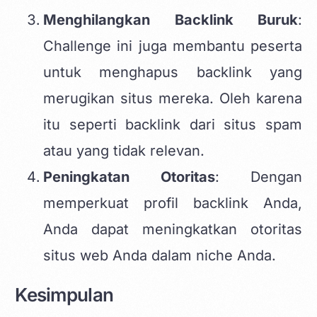
Menghilangkan Backlink Buruk
:
Challenge ini juga membantu peserta
untuk menghapus backlink yang
merugikan situs mereka. Oleh karena
itu seperti backlink dari situs spam
atau yang tidak relevan.
Peningkatan Otoritas
: Dengan
memperkuat profil backlink Anda,
Anda dapat meningkatkan otoritas
situs web Anda dalam niche Anda.
Kesimpulan