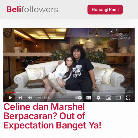
Hubungi Kami
Celine dan Marshel
Berpacaran? Out of
Expectation Banget Ya!