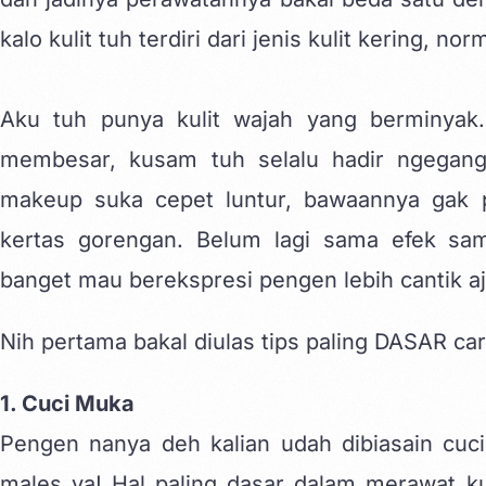
kalo kulit tuh terdiri dari jenis kulit kering, no
Aku tuh punya kulit wajah yang berminyak. 
membesar, kusam tuh selalu hadir ngegangg
makeup suka cepet luntur, bawaannya gak
kertas gorengan. Belum lagi sama efek sam
banget mau berekspresi pengen lebih cantik a
Nih pertama bakal diulas tips paling DASAR ca
1. Cuci Muka
Pengen nanya deh kalian udah dibiasain cuci
males ya! Hal paling dasar dalam merawat ku