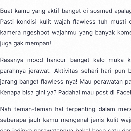
Buat kamu yang aktif banget di sosmed apalagi
Pasti kondisi kulit wajah flawless tuh musti
kamera ngeshoot wajahmu yang banyak komed
juga gak mempan!
Rasanya mood hancur banget kalo muka kita
parahnya jerawat. Aktivitas sehari-hari pu
jarang banget flawless nya! Mau perawatan 
Kenapa bisa gini ya? Padahal mau post di
Face
Nah teman-teman hal terpenting dalam mera
seberapa jauh kamu mengenal jenis kulit waj
dan jadinya perawatannya bakal beda satu deng