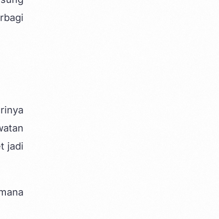
rbagi
rinya
watan
 jadi
imana