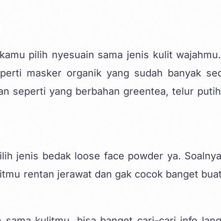
kamu pilih nyesuain sama jenis kulit wajahmu.
perti masker organik yang sudah banyak sed
 seperti yang berbahan greentea, telur putih
h jenis bedak loose face powder ya. Soalnya
itmu rentan jerawat dan gak cocok banget buat 
sama kulitmu, bisa banget cari-cari info lan