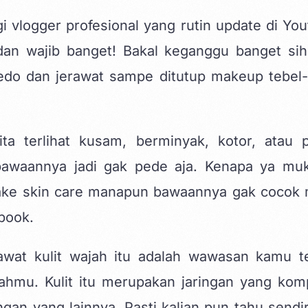
 vlogger profesional yang rutin update di You
 dan wajib banget! Bakal keganggu banget sih
o dan jerawat sampe ditutup makeup tebel-
 terlihat kusam, berminyak, kotor, atau p
n bawaannya jadi gak pede aja. Kenapa ya mu
pake skin care manapun bawaannya gak cocok 
book
.
wat kulit wajah itu adalah wawasan kamu te
ahmu. Kulit itu merupakan jaringan yang kom
an yang lainnya. Pasti kalian pun tahu sendir