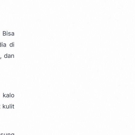
 Bisa
ia di
, dan
 kalo
kulit
gsung