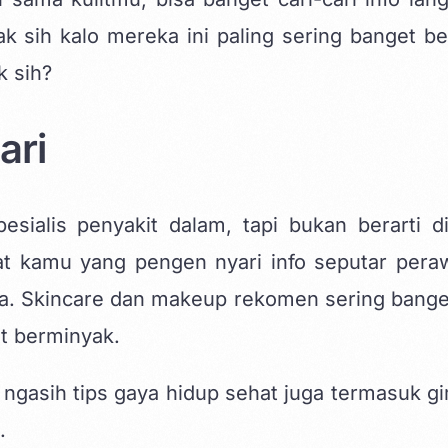
k sih kalo mereka ini paling sering banget be
k sih?
ari
sialis penyakit dalam, tapi bukan berarti di
uat kamu yang pengen nyari info seputar pera
a. Skincare dan makeup rekomen sering banget
t berminyak.
et ngasih tips gaya hidup sehat juga termasuk g
.