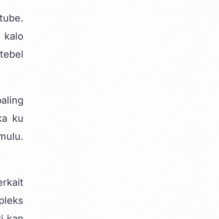
tube.
 kalo
tebel
aling
ka ku
mulu.
rkait
pleks
i kan