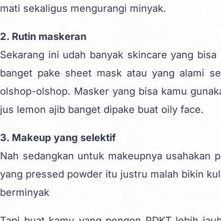
mati sekaligus mengurangi minyak.
2. Rutin maskeran
Sekarang ini udah banyak skincare yang bisa 
banget pake sheet mask atau yang alami se
olshop-olshop. Masker yang bisa kamu gunakan
jus lemon ajib banget dipake buat oily face.
3. Makeup yang selektif
Nah sedangkan untuk makeupnya usahakan pili
yang pressed powder itu justru malah bikin kul
berminyak
Tapi buat kamu yang pengen PDKT lebih jauh 