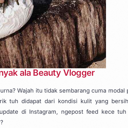
nyak ala Beauty Vlogger
mpurna? Wajah itu tidak sembarang cuma modal 
ik tuh didapat dari kondisi kulit yang bersi
 update di
Instagram
, ngepost feed kece tuh
h?