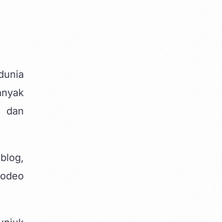
dunia
anyak
e dan
blog,
rodeo