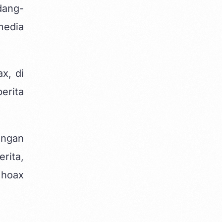
dang-
media
x, di
erita
engan
rita,
 hoax