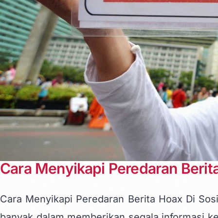
Cara Menyikapi Peredaran Berita
Cara Menyikapi Peredaran Berita Hoax Di Sosi
banyak dalam memberikan segala informasi ke