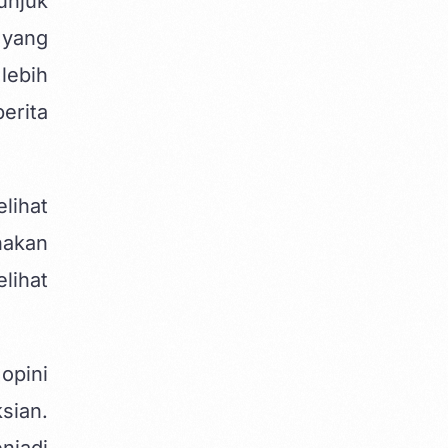
unjuk
 yang
lebih
erita
lihat
nakan
lihat
opini
sian.
njadi