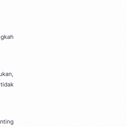
ngkah
ukan,
tidak
nting