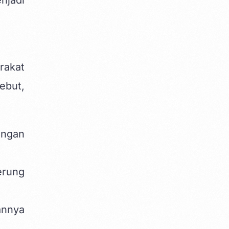
rakat
sebut,
angan
erung
annya