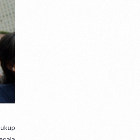
cukup
egala