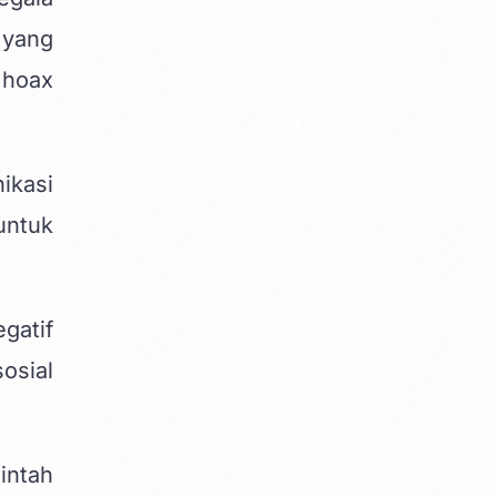
 yang
 hoax
ikasi
untuk
gatif
sosial
intah