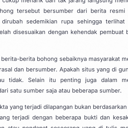
g cukup menarik dan tak jarang langsung men
bohong tersebut bersumber dari berita resmi
dirubah sedemikian rupa sehingga terlihat 
elah disesuaikan dengan kehendak pembuat b
berita-berita bohong sebaiknya masyarakat me
rasal dan bersumber. Apakah situs yang di gu
 tidak. Selain itu penting juga dalam me
ari satu sumber saja atau beberapa sumber.
kta yang terjadi dilapangan bukan berdasarkan 
ang terjadi dengan beberapa bukti dan kesak
n atau pendapat seseorang yang di tulis me