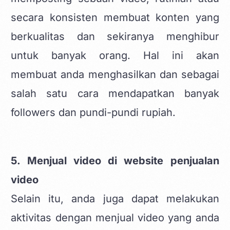
secara konsisten membuat konten yang
berkualitas dan sekiranya menghibur
untuk banyak orang. Hal ini akan
membuat anda menghasilkan dan sebagai
salah satu cara mendapatkan banyak
followers dan pundi-pundi rupiah.
5. Menjual video di website penjualan
video
Selain itu, anda juga dapat melakukan
aktivitas dengan menjual video yang anda