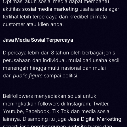
Optimasi akun sosial media dapat membantu
aktifitas
sosial media marketing
usaha anda agar
terlihat lebih terpercaya dan kredibel di mata
customer atau klien anda.
Jasa Media Sosial Terpercaya
Dipercaya lebih dari 8 tahun oleh berbagai jenis
perusahaan dan individual, mulai dari usaha kecil
menengah hingga multi-nasional dan mulai
dari
public figure
sampai politisi.
Belifollowers menyediakan solusi untuk
meningkatkan followers di Instagram, Twitter,
Youtube, Facebook, Tik Tok dan media sosial
lainnya. Disamping itu juga
Jasa Digital Marketing
seperti
jasa pembangunan website
bisnis dan