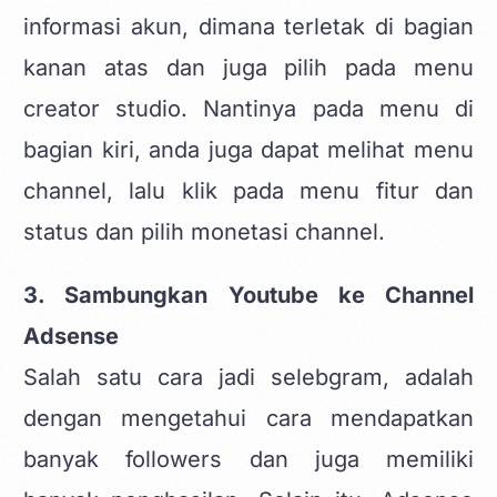
informasi akun, dimana terletak di bagian
kanan atas dan juga pilih pada menu
creator studio. Nantinya pada menu di
bagian kiri, anda juga dapat melihat menu
channel, lalu klik pada menu fitur dan
status dan pilih monetasi channel.
3. Sambungkan Youtube ke Channel
Adsense
Salah satu cara jadi selebgram, adalah
dengan mengetahui cara mendapatkan
banyak followers dan juga memiliki