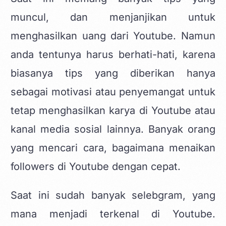
muncul, dan menjanjikan untuk
menghasilkan uang dari Youtube. Namun
anda tentunya harus berhati-hati, karena
biasanya tips yang diberikan hanya
sebagai motivasi atau penyemangat untuk
tetap menghasilkan karya di Youtube atau
kanal media sosial lainnya. Banyak orang
yang mencari cara, bagaimana menaikan
followers di Youtube dengan cepat.
Saat ini sudah banyak selebgram, yang
mana menjadi terkenal di
Youtube
.