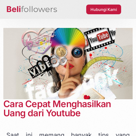
Hubungi Kami
Cara Cepat Menghasilkan
Uang dari Youtube
Saat ini memang banyak tips yang