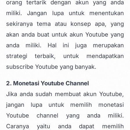
orang tertarik dengan akun yang anda
miliki. Jangan lupa untuk menentukan
sekiranya tema atau konsep apa, yang
akan anda buat untuk akun Youtube yang
anda miliki. Hal ini juga merupakan
strategi terbaik, untuk mendapatkan
subscribe Youtube yang banyak.
2. Monetasi Youtube Channel
Jika anda sudah membuat akun Youtube,
jangan lupa untuk memilih monetasi
Youtube channel yang anda miliki.
Caranya yaitu anda dapat memilih