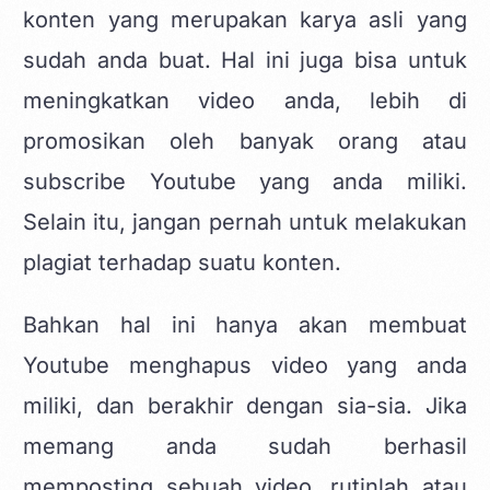
konten yang merupakan karya asli yang
sudah anda buat. Hal ini juga bisa untuk
meningkatkan video anda, lebih di
promosikan oleh banyak orang atau
subscribe Youtube yang anda miliki.
Selain itu, jangan pernah untuk melakukan
plagiat terhadap suatu konten.
Bahkan hal ini hanya akan membuat
Youtube menghapus video yang anda
miliki, dan berakhir dengan sia-sia. Jika
memang anda sudah berhasil
memposting sebuah video, rutinlah atau