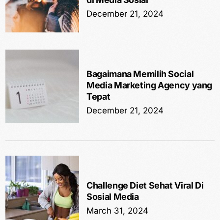
December 21, 2024
Bagaimana Memilih Social
Media Marketing Agency yang
Tepat
December 21, 2024
Challenge Diet Sehat Viral Di
Sosial Media
March 31, 2024