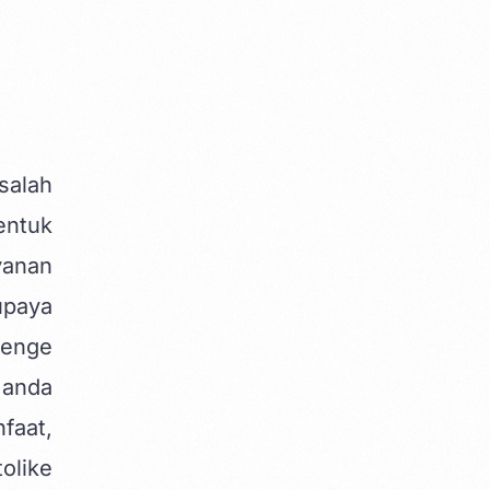
salah
entuk
yanan
upaya
lenge
anda
faat,
olike