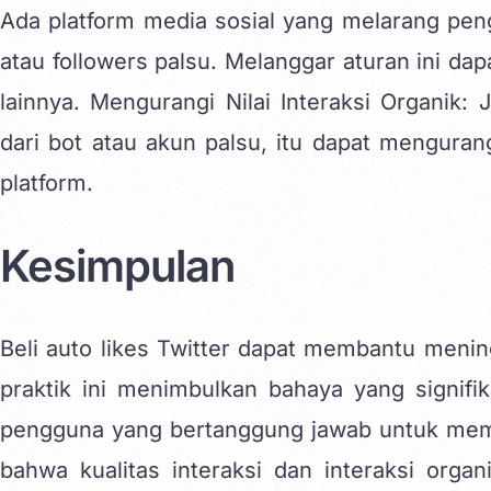
Ada platform media sosial yang melarang pen
atau followers palsu. Melanggar aturan ini d
lainnya. Mengurangi Nilai Interaksi Organik: 
dari bot atau akun palsu, itu dapat mengurang
platform.
Kesimpulan
Beli auto likes Twitter dapat membantu mening
praktik ini menimbulkan bahaya yang signifi
pengguna yang bertanggung jawab untuk mem
bahwa kualitas interaksi dan interaksi organ