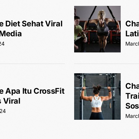
 Diet Sehat Viral
Cha
 Media
Lat
24
Marc
Cha
 Apa Itu CrossFit
Tra
 Viral
Sos
024
Marc