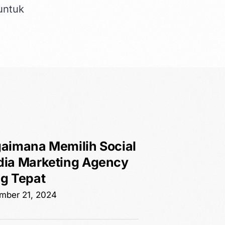
untuk
aimana Memilih Social
ia Marketing Agency
g Tepat
mber 21, 2024