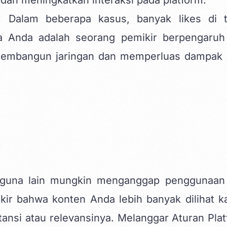
 Dalam beberapa kasus, banyak likes di 
 Anda adalah seorang pemikir berpengaruh
membangun jaringan dan memperluas dampak
gguna lain mungkin menganggap penggunaan
ikir bahwa konten Anda lebih banyak dilihat k
tansi atau relevansinya. Melanggar Aturan Plat