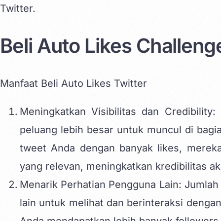
Twitter.
Beli Auto Likes Challenge
Manfaat Beli Auto Likes Twitter
Meningkatkan Visibilitas dan Credibilit
peluang lebih besar untuk muncul di bagi
tweet Anda dengan banyak likes, merek
yang relevan, meningkatkan kredibilitas a
Menarik Perhatian Pengguna Lain: Jumlah 
lain untuk melihat dan berinteraksi deng
Anda mendapatkan lebih banyak followers 