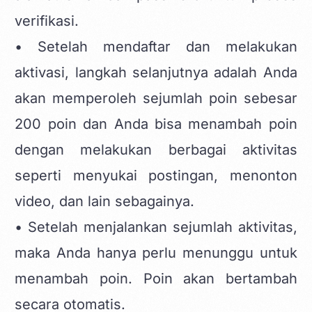
verifikasi.
• Setelah mendaftar dan melakukan
aktivasi, langkah selanjutnya adalah Anda
akan memperoleh sejumlah poin sebesar
200 poin dan Anda bisa menambah poin
dengan melakukan berbagai aktivitas
seperti menyukai postingan, menonton
video, dan lain sebagainya.
• Setelah menjalankan sejumlah aktivitas,
maka Anda hanya perlu menunggu untuk
menambah poin. Poin akan bertambah
secara otomatis.