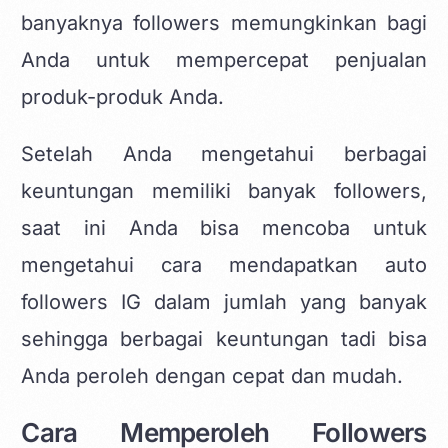
banyaknya followers memungkinkan bagi
Anda untuk mempercepat penjualan
produk-produk Anda.
Setelah Anda mengetahui berbagai
keuntungan memiliki banyak followers,
saat ini Anda bisa mencoba untuk
mengetahui cara mendapatkan auto
followers IG dalam jumlah yang banyak
sehingga berbagai keuntungan tadi bisa
Anda peroleh dengan cepat dan mudah.
Cara Memperoleh Followers