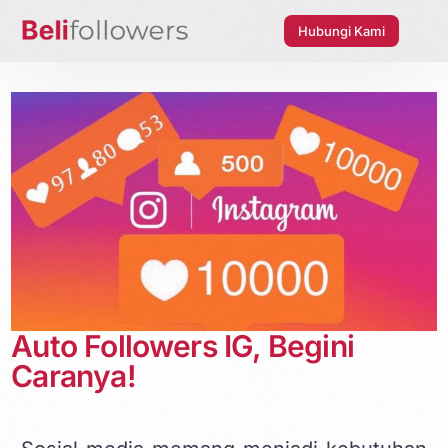
Hubungi Kami
Auto Followers IG, Begini
Caranya!