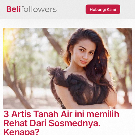
Hubungi Kami
3 Artis Tanah Air ini memilih
Rehat Dari Sosmednya.
Kenapa?